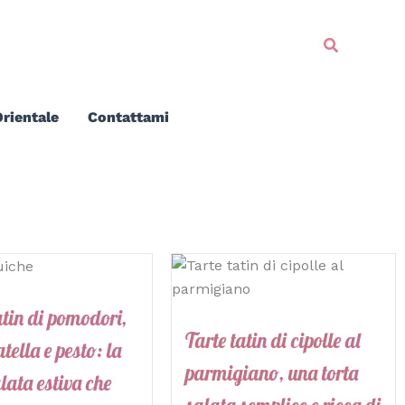
Cerca
rientale
Contattami
atin di pomodori,
Tarte tatin di cipolle al
tella e pesto: la
parmigiano, una torta
alata estiva che