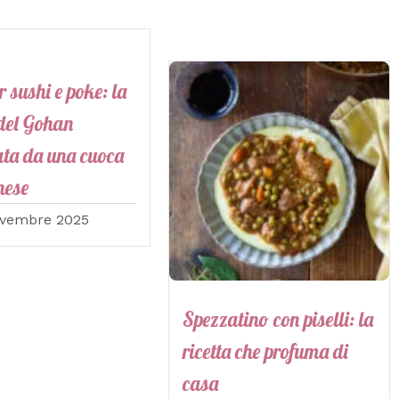
r sushi e poke: la
 del Gohan
ata da una cuoca
nese
ovembre 2025
Spezzatino con piselli: la
ricetta che profuma di
casa