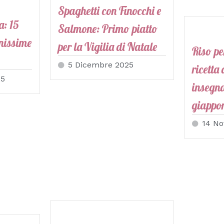
Spaghetti con Finocchi e
a: 15
Salmone: Primo piatto
onissime
per la Vigilia di Natale
Riso pe
5 Dicembre 2025
ricetta
25
insegn
giappo
14 N