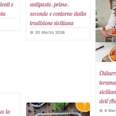
 lenti e
antipasto, primo,
sta
secondo e contorno dalla
tradizione siciliana
20 Marzo 2026
Chitarr
terama
sicilia
dell’A
a: la
6 Mar