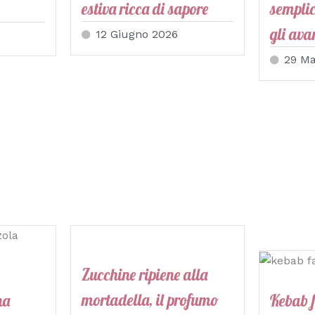
estiva ricca di sapore
semplic
gli ava
12 Giugno 2026
29 Ma
Zucchine ripiene alla
mortadella, il profumo
na
Kebab f