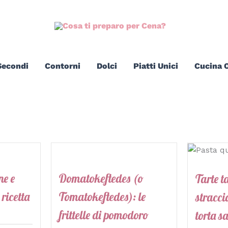
Secondi
Contorni
Dolci
Piatti Unici
Cucina O
ne e
Domatokeftedes (o
Tarte t
 ricetta
Tomatokeftedes): le
straccia
frittelle di pomodoro
torta s