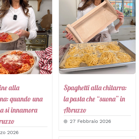
ine alla
Spaghetti alla chitarra:
na: quando una
la pasta che “suona” in
na si innamora
Abruzzo
bruzzo
27 Febbraio 2026
zo 2026