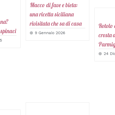
Macco di fave e bieta:
una ricetta siciliana
ena?
rivisitata che sa di casa
Rotolo 
 spinaci
9 Gennaio 2026
crosta 
5
Parmi
24 D