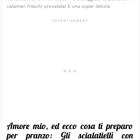
calamari freschi provatela! È una super delizia.
Amore mio, ed ecco cosa ti preparo
per pranzo: Gli scialatielli con