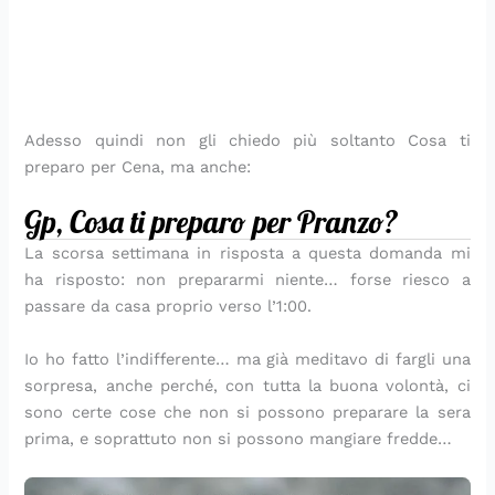
d
a
o
i
p
e
a
i
n
c
n
r
r
p
v
t
h
e
o
l
o
i
o
i
c
f
a
r
d
r
m
e
u
p
e
e
i
i
s
m
r
Adesso quindi non gli chiedo più soltanto Cosa ti
r
n
n
t
a
i
preparo per Cena, ma anche:
e
i
u
i
d
m
t
n
’
a
Gp, Cosa ti preparo per Pranzo?
i
i
I
v
t
e
La scorsa settimana in risposta a questa domanda mi
a
r
ha risposto: non prepararmi niente… forse riesco a
l
a
passare da casa proprio verso l’1:00.
i
a
Io ho fatto l’indifferente… ma già meditavo di fargli una
sorpresa, anche perché, con tutta la buona volontà, ci
sono certe cose che non si possono preparare la sera
prima, e soprattuto non si possono mangiare fredde…