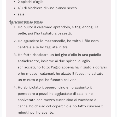
2
spicchi
d'aglio
1/3
di bicchiere di vino bianco secco
sale
La ricetta passo passo
Ho pulito il calamaro aprendolo, e togliendogli la
pelle, poi l'ho tagliato a pezzetti.
Ho sgusciato le mazzancolle, ho tolto il filo nero
centrale e le ho tagliate in tre.
Ho fatto riscaldare un bel giro d'olio in una padella
antiaderente, insieme ai due spicchi di aglio
schiacciati, ho tolto l'aglio appena ha iniziato a dorarsi
e ho messo i calamari, ho alzato il fuoco, ho saltato
un minuto e poi ho fumato col vino.
Ho sbriciolato il peperoncino e ho aggiunto il
pomodoro a pezzi, ho aggiustato di sale, e ho
spolverato con mezzo cucchiaino di zucchero di
canna, ho chiuso col coperchio e ho fatto cuocere 5
minuti, poi ho spento.