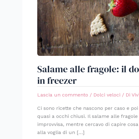
Salame alle fragole: il do
in freezer
Lascia un commento
/
Dolci veloci
/ Di
Viv
Ci sono ricette che nascono per caso e poi
quasi a occhi chiusi. Il salame alle frago
improvvisa, mentre cercavo di capire cosa 
alla voglia di un […]