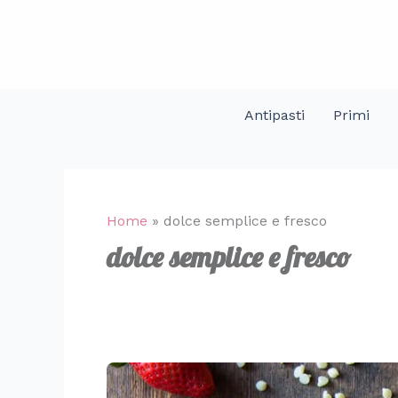
Vai
al
contenuto
Antipasti
Primi
Home
»
dolce semplice e fresco
dolce semplice e fresco
Salame
alle