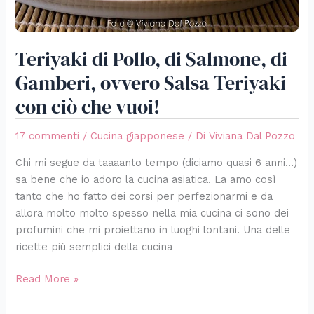
Teriyaki
con
ciò
Teriyaki di Pollo, di Salmone, di
che
vuoi!
Gamberi, ovvero Salsa Teriyaki
con ciò che vuoi!
17 commenti
/
Cucina giapponese
/ Di
Viviana Dal Pozzo
Chi mi segue da taaaanto tempo (diciamo quasi 6 anni…)
sa bene che io adoro la cucina asiatica. La amo così
tanto che ho fatto dei corsi per perfezionarmi e da
allora molto molto spesso nella mia cucina ci sono dei
profumini che mi proiettano in luoghi lontani. Una delle
ricette più semplici della cucina
Read More »