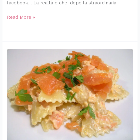
facebook… La realtà è che, dopo la straordinaria
Read More »
La
cenetta
Salmonata:
le
farfallette
al
salmone
ed
il
salmone
al
forno