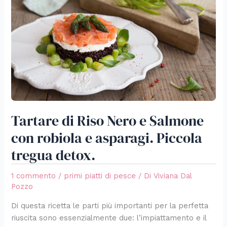
Nero
e
Salmone
con
robiola
e
asparagi.
Piccola
tregua
Tartare di Riso Nero e Salmone
detox.
con robiola e asparagi. Piccola
tregua detox.
1 commento
/
primi piatti di pesce
/ Di
Viviana Dal
Pozzo
Di questa ricetta le parti più importanti per la perfetta
riuscita sono essenzialmente due: l’impiattamento e il