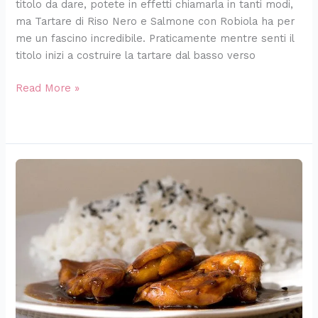
titolo da dare, potete in effetti chiamarla in tanti modi,
ma Tartare di Riso Nero e Salmone con Robiola ha per
me un fascino incredibile. Praticamente mentre senti il
titolo inizi a costruire la tartare dal basso verso
Read More »
Teriyaki
di
Pollo,
di
Salmone,
di
Gamberi,
ovvero
Salsa