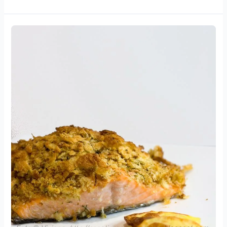
Salmone
croccante
in
panure
profumata
alle
erbette