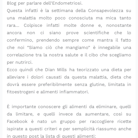
d
a
o
i
p
e
a
Blog per parlare dell’Endometriosi.
i
n
c
n
r
r
p
Questa infatti è la settimana della Consapevolezza su
v
t
h
e
o
l
o
una malattia molto poco conosciuta ma mica tanto
i
o
i
c
f
a
r
rara… Colpisce infatti molte donne e, nonostante
d
r
m
e
u
p
e
ancora non ci siano prove scientifiche che lo
e
i
i
s
m
r
confermino, prendendo sempre come mantra il fatto
r
n
n
t
a
i
che noi “Siamo ciò che mangiamo” è innegabile una
e
i
u
i
d
m
t
n
’
a
correlazione tra la nostra salute e il cibo che scegliamo
i
i
I
v
per nutrirci.
t
e
Ecco quindi che Dian Mills ha teorizzato una dieta per
a
r
alleviare i dolori causati da questa malattia, dieta che
l
a
dovrà essere preferibilmente senza glutine, limitata in
i
fitoestrogeni e alimenti infiammatori.
a
È importante conoscere gli alimenti da eliminare, quelli
da limitare, e quelli invece da aumentare, così su
Facebook è nato un gruppo per raccogliere ricette
ispirate a questi criteri e per semplicità riassumo anche
in questo post la lista di questi alimenti: