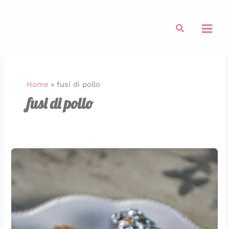
Vai
al
Cerca
contenuto
Home
»
fusi di pollo
fusi di pollo
Fusi
di
Pollo
alle
Mandorle
Rustichic