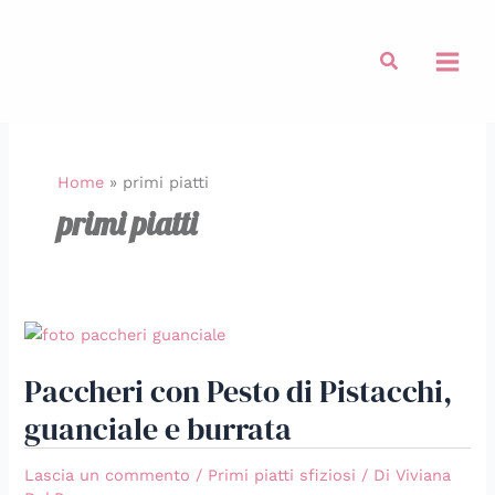
Vai
al
Cerca
contenuto
Home
»
primi piatti
primi piatti
Paccheri
con
Paccheri con Pesto di Pistacchi,
Pesto
di
guanciale e burrata
Pistacchi,
guanciale
Lascia un commento
/
Primi piatti sfiziosi
/ Di
Viviana
e