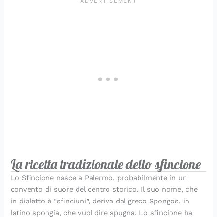
d
a
o
i
p
e
a
i
n
c
n
r
r
p
v
t
h
e
o
l
o
i
o
i
c
f
a
r
d
r
m
e
u
p
e
e
i
i
s
m
r
r
n
n
t
a
i
e
i
u
i
d
m
t
n
’
a
i
i
I
v
t
e
a
r
l
a
i
a
La ricetta tradizionale dello sfincione
Lo Sfincione nasce a Palermo, probabilmente in un
convento di suore del centro storico. Il suo nome, che
in dialetto è “sfinciuni”, deriva dal greco Spongos, in
latino spongia, che vuol dire spugna. Lo sfincione ha