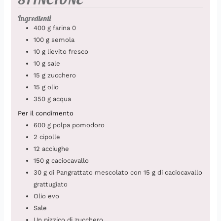
Ingredienti
400
g
farina 0
100
g
semola
10
g
lievito fresco
10
g
sale
15
g
zucchero
15
g
olio
350
g
acqua
Per il condimento
600
g
polpa pomodoro
2
cipolle
12
acciughe
150
g
caciocavallo
30
g
di Pangrattato mescolato con 15 g di caciocavallo
grattugiato
Olio evo
Sale
Un pizzico di zucchero