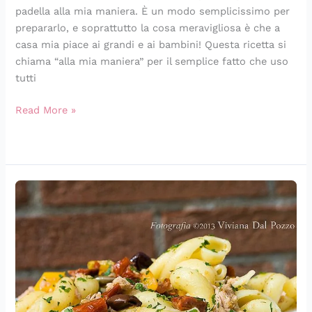
padella alla mia maniera. È un modo semplicissimo per
prepararlo, e soprattutto la cosa meravigliosa è che a
casa mia piace ai grandi e ai bambini! Questa ricetta si
chiama “alla mia maniera” per il semplice fatto che uso
tutti
Read More »
Apro
il
frigo
e
faccio
la
pasta
con