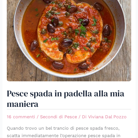
Pesce spada in padella alla mia
maniera
16 commenti
/
Secondi di Pesce
/ Di
Viviana Dal Pozzo
Quando trovo un bel trancio di pesce spada fresco,
scatta immediatamente l’operazione pesce spada in