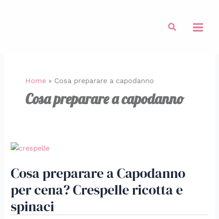
Vai
al
Cerca
contenuto
Home
»
Cosa preparare a capodanno
Cosa preparare a capodanno
Cosa
preparare
Cosa preparare a Capodanno
a
Capodanno
per cena? Crespelle ricotta e
per
spinaci
cena?
Crespelle