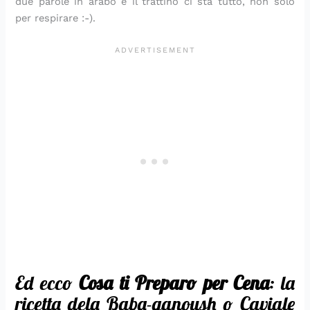
due parole in arabo e il trattino ci sta tutto, non solo
per respirare :-).
Ed ecco
Cosa ti Preparo per Cena
: la
ricetta dela Baba-ganoush o Caviale