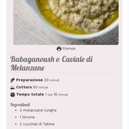
Stampa
Babaganoush o Caviale di
Melanzane
Preparazione
20
minuti
Cottura
50
minuti
Tempo totale
1
10
ora
minuti
Ingredienti
3
melanzane lunghe
1
limone
2
cucchiai
di Tahine