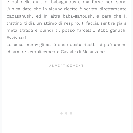
e poi nella ou… di babaganoush, ma forse non sono
d
a
o
i
p
e
a
i
n
c
n
r
r
p
l’unica dato che in alcune ricette è scritto direttamente
v
t
h
e
o
l
o
babaganush, ed in altre baba-ganoush, e pare che il
i
o
i
c
f
a
r
trattino ti dia un attimo di respiro, ti faccia sentire già a
d
r
m
e
u
p
e
metà strada e quindi sì, posso farcela… Baba ganush.
e
i
i
s
m
r
Evvivaaa!
r
n
n
t
a
i
La cosa meravigliosa è che questa ricetta si può anche
e
i
u
i
d
m
chiamare semplicemente Caviale di Melanzane!
t
n
’
a
i
i
I
v
t
e
a
r
l
a
i
a