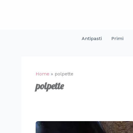
Vai
al
contenuto
Antipasti
Primi
Home
»
polpette
polpette
10
ricette