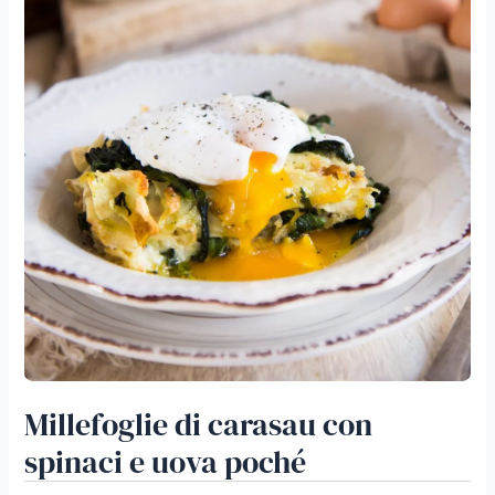
poché
Millefoglie di carasau con
spinaci e uova poché