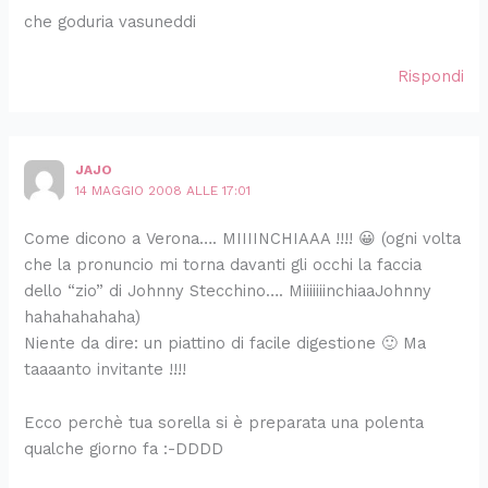
che goduria vasuneddi
Rispondi
JAJO
14 MAGGIO 2008 ALLE 17:01
Come dicono a Verona…. MIIIINCHIAAA !!!! 😀 (ogni volta
che la pronuncio mi torna davanti gli occhi la faccia
dello “zio” di Johnny Stecchino…. MiiiiiiinchiaaJohnny
hahahahahaha)
Niente da dire: un piattino di facile digestione 🙂 Ma
taaaanto invitante !!!!
Ecco perchè tua sorella si è preparata una polenta
qualche giorno fa :-DDDD