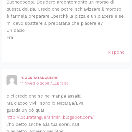
Buonoooooo!!!Desidero ardentemente un morso di
questa delizia. Credo che potrei schiavizzare il moroso
è farmela preparare…perchè la pizza è un piacere e se
mi devo sbattere a prepararla che piacere è?
Un bacio
Fra
Rispondi
"LOCURATANGUERA"
14 MAGGIO 2008 ALLE 13:58
e ci credo che se ne mangia assai!!!
Ma ciaooo Vivi , sono io Nataraja/Eva!
guarda un pò qua!
http://locuratanguerarimini.blogspot.com/
l’ho detto anche alla tua sorellina!!
ti aspetto, almeno nel blog!