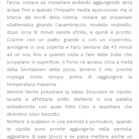
farina. Iniziare ad impastare andando aggiungendo altra
acqua fino a quando l’impasto risulta appiccicoso ma si
stacca dai bordi della ciotola. Iniziare ad impastare
sbattendola girando l’avambraccio, modello mulinello,
dopo circa 10 minuti sarete sfinite, e quindi è pronto.
Coprire con un piatto grande o con un coperchio,
avvolgere in una coperta e farlo lievitare dai 45 minuti
ad un ora, fino a quando inizia a fare delle bolle che
scoppiano in superficie. Il forno va acceso circa a metà
della lievitazioen della pizza, almeno il mio prechè
impiega molto tempo prima di raggiungere la
temperatura massima.
Mentre lievita preparare la salsa: Sbucciare le cipolle,
lavarle e affettarle sottili. Metterle in una padella
antiaderente con quasi tutto l’olio e aspettare che
diventino color biscotto.
Mettere a scaldare in una pentola il pomodoro, quando
le cipolle sono pronte aggiungerle nella pentola,
aggiustare di sale (poco) e se paice mettere anche un