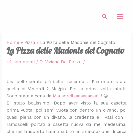
:
:
:
:
:
:
:
:
:
:
Vai
T
P
S
D
R
F
F
P
T
T
al
e
a
p
o
o
o
r
a
a
a
Cerca
contenuto
g
n
a
m
t
c
i
s
r
r
l
i
g
a
o
a
t
t
t
t
i
n
h
t
l
c
t
a
e
e
e
i
e
o
i
c
e
q
t
t
Home
»
Pizza
»
La Pizza delle Madonie del Cognato
t
c
t
k
n
i
l
u
a
a
La Pizza delle Madonie del Cognato
t
u
t
e
i
a
l
i
t
t
a
n
i
f
d
d
e
c
i
i
44 commenti
/ Di
Viviana Dal Pozzo
/
d
z
a
t
i
i
d
h
n
n
i
a
l
e
z
p
i
e
d
d
b
t
l
d
u
a
v
f
i
i
Una delle serate più belle trascorse a Palermo è stata
r
i
a
e
c
n
e
a
p
c
quella di Venerdì 2 Maggio. Per la prima volta infatti:
i
d
c
s
c
e
r
t
o
i
Sono stata a cena da
Mia sorellaaaaaaaaaa
!!!! 😀
s
i
h
(
h
r
d
t
m
p
é
M
i
o
i
a
u
a
o
o
E’ stato bellissimo! Dopo aver visto la sua casetta
e
o
t
T
n
f
r
i
d
l
prima vuota, poi semi vuota con dentro un divano, poi
c
n
a
o
e
f
e
n
o
l
quasi piena con un divano, la credenza e i vasi con i
o
d
r
m
e
e
s
c
r
e
ramoscelli portati a casetta nuova da me medesima,
n
e
r
a
r
r
e
a
i
a
che nel trasporto hanno subito un amputazione di circa