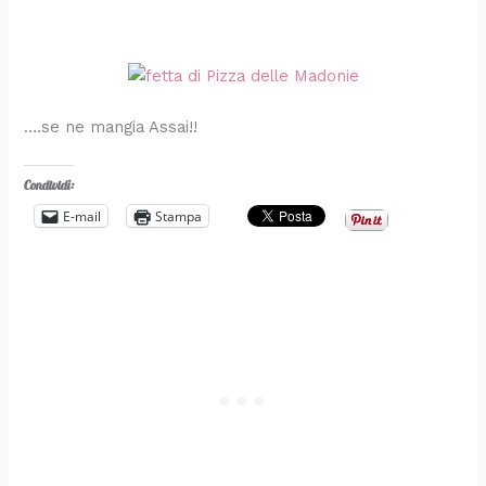
….se ne mangia Assai!!
Condividi:
E-mail
Stampa