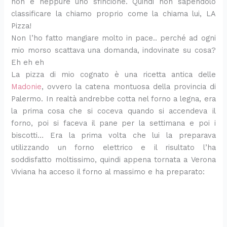
non è neppure uno sfincione. Quindi non sapendolo
t
c
p
e
a
e
e
r
a
l
classificare la chiamo proprio come la chiama lui, LA
a
c
r
d
f
t
m
t
t
a
Pizza!
f
a
i
i
a
r
p
o
o
t
Non l’ho fatto mangiare molto in pace.. perché ad ogni
r
d
m
p
c
a
l
r
r
a
mio morso scattava una domanda, indovinate su cosa?
e
i
o
o
i
s
i
t
t
s
s
s
c
m
l
f
c
e
a
e
Eh eh eh
c
a
r
o
e
o
e
s
s
m
La pizza di mio cognato è una ricetta antica delle
a
p
e
d
e
r
d
a
a
p
Madonie
, ovvero la catena montuosa della provincia di
p
o
m
o
v
m
a
l
l
l
Palermo. In realtà andrebbe cotta nel forno a legna, era
e
r
o
r
e
a
p
a
a
i
la prima cosa che si coceva quando si accendeva il
r
e
s
o
l
g
r
t
t
c
forno, poi si faceva il pane per la settimana e poi i
f
o
s
o
l
e
e
a
e
biscotti… Era la prima volta che lui la preparava
e
p
i
c
i
p
,
e
e
t
e
m
e
a
a
t
s
r
utilizzando un forno elettrico e il risultato l’ha
t
r
b
v
r
a
t
i
soddisfatto moltissimo, quindi appena tornata a Verona
a
f
o
a
a
r
i
c
Viviana ha acceso il forno al massimo e ha preparato:
d
e
l
n
r
t
v
c
a
t
o
z
e
e
a
a
c
t
d
i
i
t
c
d
o
o
i
n
a
h
i
n
p
S
p
t
e
s