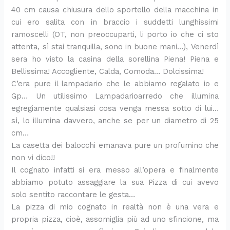
i
l
a
t
i
m
n
s
,
l
40 cm causa chiusura dello sportello della macchina in
n
l
c
o
c
o
z
a
s
p
cui ero salita con in braccio i suddetti lunghissimi
s
o
o
k
o
:
a
:
t
a
a
:
n
e
t
l
g
l
r
r
ramoscelli (OT, non preoccuparti, li porto io che ci sto
l
u
c
f
t
a
l
a
a
m
attenta, sì stai tranquilla, sono in buone mani…), Venerdì
a
n
r
t
a
r
u
r
c
i
sera ho visto la casina della sorellina Piena! Piena e
t
a
e
e
i
i
t
i
c
g
Bellissima! Accogliente, Calda, Comoda… Dolcissima!
a
r
m
d
n
c
i
c
i
i
C’era pure il lampadario che le abbiamo regalato io e
e
i
a
e
p
e
n
e
a
a
Gp… Un utilissimo Lampadarioarredo che illumina
s
c
d
s
a
t
e
t
t
n
egregiamente qualsiasi cosa venga messa sotto di lui…
t
e
i
)
d
t
:
t
e
o
i
t
a
:
e
a
u
a
l
,
sì, lo illumina davvero, anche se per un diametro di 25
v
t
s
l
l
s
n
p
l
u
cm…
a
a
p
e
l
e
a
e
a
n
La casetta dei balocchi emanava pure un profumino che
:
e
a
f
a
m
r
r
e
a
non vi dico!!
l
s
r
r
:
p
i
f
p
t
Il cognato infatti si era messo all’opera e finalmente
a
t
a
i
r
l
c
e
e
o
abbiamo potuto assaggiare la sua Pizza di cui avevo
r
i
g
t
i
i
e
t
s
r
solo sentito raccontare le gesta…
i
v
i
t
c
c
t
t
t
t
c
a
:
e
e
e
t
a
o
a
La pizza di mio cognato in realtà non è una vera e
e
r
i
l
t
c
a
p
:
s
propria pizza, cioè, assomiglia più ad uno sfincione, ma
t
i
l
l
t
h
s
e
l
a