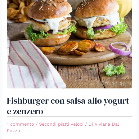
Fishburger con salsa allo yogurt
e zenzero
1 commento
/
Secondi piatti veloci
/ Di
Viviana Dal
Pozzo