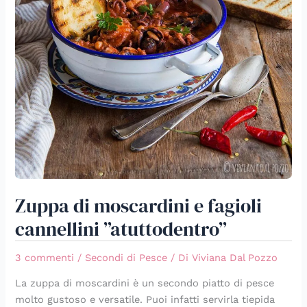
Zuppa di moscardini e fagioli
cannellini ”atuttodentro”
3 commenti
/
Secondi di Pesce
/ Di
Viviana Dal Pozzo
La zuppa di moscardini è un secondo piatto di pesce
molto gustoso e versatile. Puoi infatti servirla tiepida