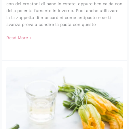
con dei crostoni di pane in estate, oppure ben calda con
della polenta fumante in inverno. Puoi anche utilizzare
la la zuppetta di moscardini come antipasto e se ti
avanza prova a condire la pasta con questo
Read More »
Spaghetti
alle
vongole
con
fiori
di
zucca
e
agretti