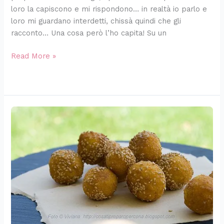
loro la capiscono e mi rispondono… in realtà io parlo e
loro mi guardano interdetti, chissà quindi che gli
racconto… Una cosa però l’ho capita! Su un
Read More »
Polpette
di
miglio
con
verdure