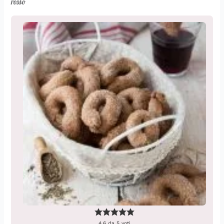
rosso
4.6
da
5
voti