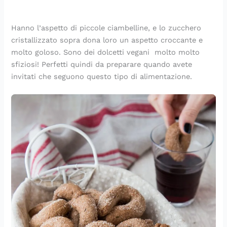
d
a
o
i
p
e
a
i
n
c
n
r
r
p
v
t
h
e
o
l
o
Hanno l’aspetto di piccole ciambelline, e lo zucchero
i
o
i
c
f
a
r
cristallizzato sopra dona loro un aspetto croccante e
d
r
m
e
u
p
e
molto goloso. Sono dei dolcetti vegani molto molto
e
i
i
s
m
r
sfiziosi! Perfetti quindi da preparare quando avete
r
n
n
t
a
i
invitati che seguono questo tipo di alimentazione.
e
i
u
i
d
m
t
n
’
a
i
i
I
v
t
e
a
r
l
a
i
a