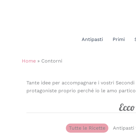
Vai
al
contenuto
Antipasti
Primi
Home
»
Contorni
Tante idee per accompagnare i vostri Secondi P
protagoniste proprio perché io le amo partic
Ecco 
Tutte le Ricette
Antipasti 