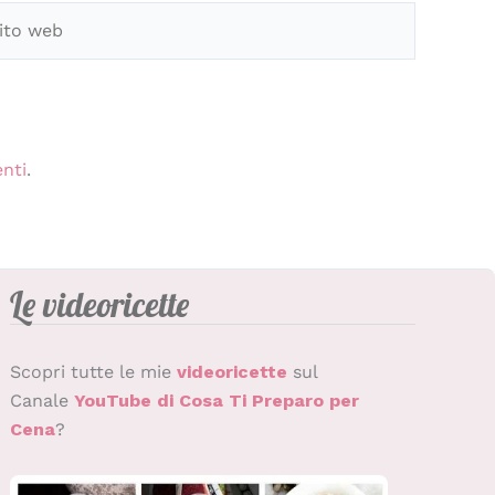
o
b
enti
.
Le videoricette
Scopri tutte le mie
videoricette
sul
Canale
YouTube di Cosa Ti Preparo per
Cena
?