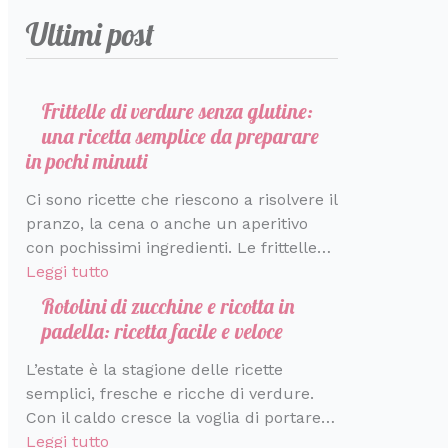
r
a
e
m
t
e
t
a
s
Ultimi post
i
r
b
a
r
t
v
t
c
a
o
r
f
a
a
i
c
r
l
t
e
d
n
v
a
e
o
e
t
a
z
a
Frittelle di verdure senza glutine:
d
i
d
t
t
c
i
c
una ricetta semplice da preparare
i
n
i
a
o
o
h
in pochi minuti
s
p
S
t
p
n
e
Ci sono ricette che riescono a risolvere il
a
o
a
i
e
d
p
pranzo, la cena o anche un aperitivo
p
c
n
n
r
i
r
con pochissimi ingredienti. Le frittelle…
o
h
t
e
l
v
o
Leggi tutto
r
i
o
c
a
i
f
e
m
r
e
p
d
u
Rotolini di zucchine e ricotta in
i
i
s
r
e
m
padella: ricetta facile e veloce
n
n
t
i
r
a
L’estate è la stagione delle ricette
u
i
i
m
e
d
semplici, fresche e ricche di verdure.
t
n
a
’
Con il caldo cresce la voglia di portare…
i
i
v
I
Leggi tutto
e
t