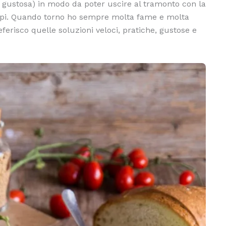
gustosa) in modo da poter uscire al tramonto con la
ampi. Quando torno ho sempre molta fame e molta
ferisco quelle soluzioni veloci, pratiche, gustose e