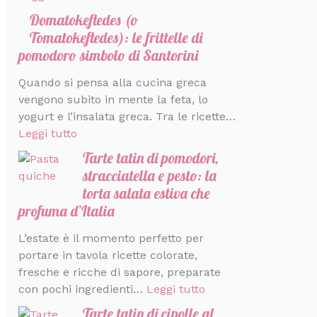
r
a
Domatokeftedes (o
a
l
Tomatokeftedes): le frittelle di
i
pomodoro simbolo di Santorini
a
Quando si pensa alla cucina greca
vengono subito in mente la feta, lo
yogurt e l’insalata greca. Tra le ricette…
Leggi tutto
Tarte tatin di pomodori,
stracciatella e pesto: la
torta salata estiva che
profuma d’Italia
L’estate è il momento perfetto per
portare in tavola ricette colorate,
fresche e ricche di sapore, preparate
con pochi ingredienti…
Leggi tutto
Tarte tatin di cipolle al