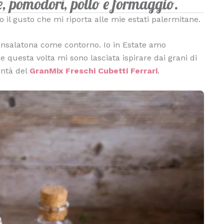
te, pomodori, pollo e formaggio.
il gusto che mi riporta alle mie estati palermitane.
salatona come contorno. Io in Estate amo
e questa volta mi sono lasciata ispirare dai grani di
ontà del
GranMix Freschi Cubetti Ferrari
.