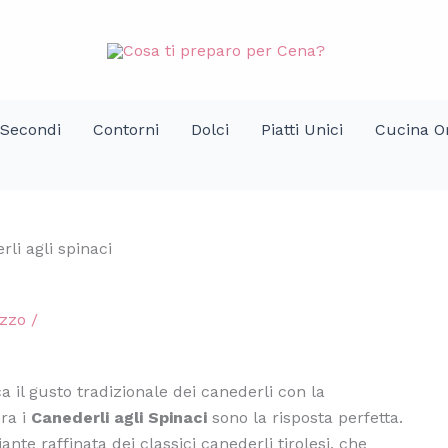
Secondi
Contorni
Dolci
Piatti Unici
Cucina Or
li agli spinaci
ozzo
/
ca il gusto tradizionale dei canederli con la
ora i
Canederli agli Spinaci
sono la risposta perfetta.
nte raffinata dei classici canederli tirolesi, che