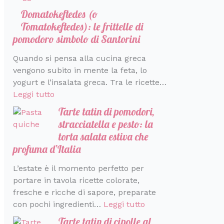
r
a
Domatokeftedes (o
a
l
Tomatokeftedes): le frittelle di
i
pomodoro simbolo di Santorini
a
Quando si pensa alla cucina greca
vengono subito in mente la feta, lo
yogurt e l’insalata greca. Tra le ricette…
Leggi tutto
Tarte tatin di pomodori,
stracciatella e pesto: la
torta salata estiva che
profuma d’Italia
L’estate è il momento perfetto per
portare in tavola ricette colorate,
fresche e ricche di sapore, preparate
con pochi ingredienti…
Leggi tutto
Tarte tatin di cipolle al