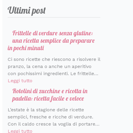
r
a
e
m
t
e
t
a
s
Ultimi post
i
r
b
a
r
t
v
t
c
a
o
r
f
a
a
i
c
r
l
t
e
d
n
v
a
e
o
e
t
a
z
a
Frittelle di verdure senza glutine:
d
i
d
t
t
c
i
c
una ricetta semplice da preparare
i
n
i
a
o
o
h
in pochi minuti
s
p
S
t
p
n
e
Ci sono ricette che riescono a risolvere il
a
o
a
i
e
d
p
pranzo, la cena o anche un aperitivo
p
c
n
n
r
i
r
con pochissimi ingredienti. Le frittelle…
o
h
t
e
l
v
o
Leggi tutto
r
i
o
c
a
i
f
e
m
r
e
p
d
u
Rotolini di zucchine e ricotta in
i
i
s
r
e
m
padella: ricetta facile e veloce
n
n
t
i
r
a
L’estate è la stagione delle ricette
u
i
i
m
e
d
semplici, fresche e ricche di verdure.
t
n
a
’
Con il caldo cresce la voglia di portare…
i
i
v
I
Leggi tutto
e
t