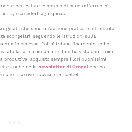
lmente per evitare lo spreco di pane raffermo, si
nostra, i canederli agli spinaci.
surgelati, che sono un’opzione pratica e altrettanto
asta scongelarli seguendo le istruzioni sulla
acqua in eccesso. Poi, si tritano finemente. Io ho
sitato la loro azienda anni fa e ho visto con i miei
ea produttiva, acquisto sempre i lori buonissimi
icette anche nella
newsletter di Orogel
che ho
é sono in arrivo nuovissime ricette!