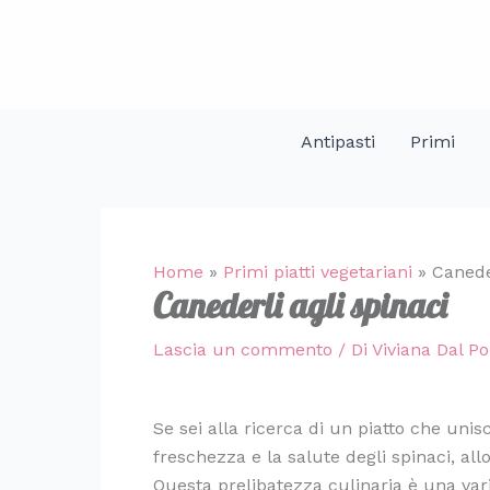
Vai
al
contenuto
Antipasti
Primi
Home
»
Primi piatti vegetariani
»
Caneder
Canederli agli spinaci
Lascia un commento
/ Di
Viviana Dal P
Se sei alla ricerca di un piatto che unis
freschezza e la salute degli spinaci, all
Questa prelibatezza culinaria è una varia