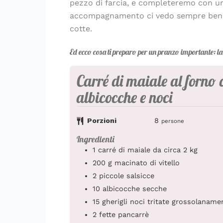
pezzo di farcia, e completeremo con un
accompagnamento ci vedo sempre bene d
cotte.
Ed ecco cosa ti preparo per un pranzo importante: la 
Carré di maiale al forno 
albicocche e noci
Porzioni
8
persone
Ingredienti
1
carré
di maiale da circa 2 kg
200
g
macinato di vitello
2
piccole
salsicce
10
albicocche secche
15
gherigli
noci tritate grossolaname
2
fette
pancarrè