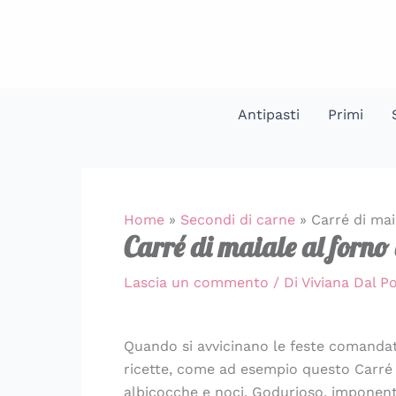
Vai
al
contenuto
Antipasti
Primi
Home
»
Secondi di carne
»
Carré di mai
Carré di maiale al forno 
Lascia un commento
/ Di
Viviana Dal 
Quando si avvicinano le feste comandate
ricette, come ad esempio questo Carré d
albicocche e noci. Godurioso, imponent