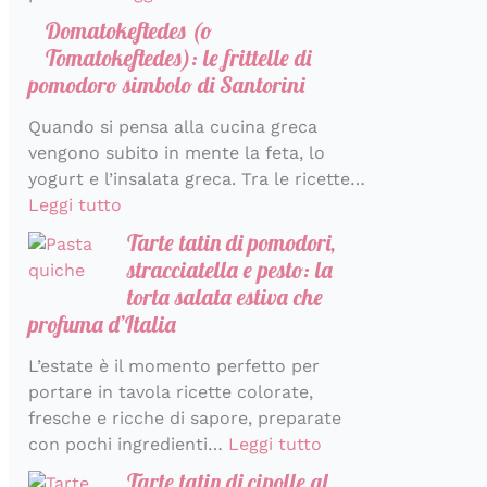
r
a
Domatokeftedes (o
a
l
Tomatokeftedes): le frittelle di
i
pomodoro simbolo di Santorini
a
Quando si pensa alla cucina greca
vengono subito in mente la feta, lo
yogurt e l’insalata greca. Tra le ricette…
Leggi tutto
Tarte tatin di pomodori,
stracciatella e pesto: la
torta salata estiva che
profuma d’Italia
L’estate è il momento perfetto per
portare in tavola ricette colorate,
fresche e ricche di sapore, preparate
con pochi ingredienti…
Leggi tutto
Tarte tatin di cipolle al