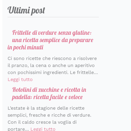
r
a
m
t
e
e
t
a
s
Ultimi post
i
r
b
a
r
t
v
t
c
a
o
r
f
a
a
i
c
r
l
t
e
d
n
v
a
e
o
e
t
a
z
a
Frittelle di verdure senza glutine:
d
i
d
t
t
c
i
c
una ricetta semplice da preparare
i
n
i
a
o
o
h
in pochi minuti
s
p
S
t
p
n
e
Ci sono ricette che riescono a risolvere
a
o
a
i
e
d
p
il pranzo, la cena o anche un aperitivo
p
c
n
n
r
i
r
con pochissimi ingredienti. Le frittelle…
o
h
t
e
l
v
o
Leggi tutto
r
i
o
c
a
i
f
e
m
r
e
p
d
u
Rotolini di zucchine e ricotta in
i
i
s
r
e
m
padella: ricetta facile e veloce
n
n
t
i
r
a
L’estate è la stagione delle ricette
u
i
i
m
e
d
semplici, fresche e ricche di verdure.
t
n
a
’
Con il caldo cresce la voglia di
i
i
v
I
portare…
Leggi tutto
e
t