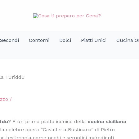
Secondi
Contorni
Dolci
Piatti Unici
Cucina Or
lla Turiddu
ozzo
/
iddu
? È un primo piatto iconico della
cucina siciliana
la celebre opera “Cavalleria Rusticana” di Pietro
e testimonia come pochi e semplici ingredienti