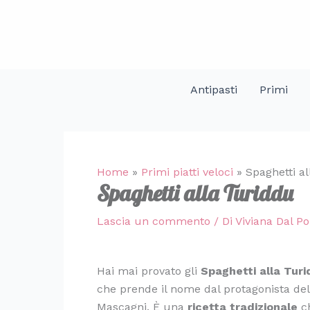
Vai
al
contenuto
Antipasti
Primi
Home
»
Primi piatti veloci
»
Spaghetti a
Spaghetti alla Turiddu
Lascia un commento
/ Di
Viviana Dal P
Hai mai provato gli
Spaghetti alla Tur
che prende il nome dal protagonista del
Mascagni. È una
ricetta tradizionale
ch