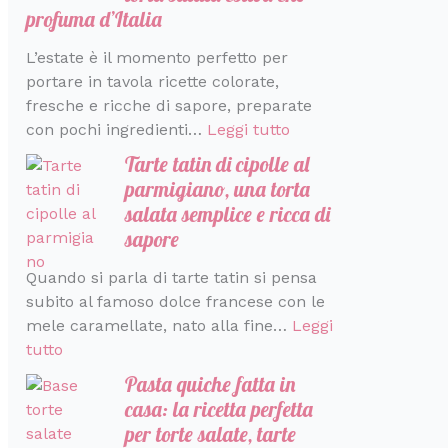
profuma d’Italia
r
a
a
l
L’estate è il momento perfetto per
i
portare in tavola ricette colorate,
a
fresche e ricche di sapore, preparate
con pochi ingredienti…
Leggi tutto
Tarte tatin di cipolle al
parmigiano, una torta
salata semplice e ricca di
sapore
Quando si parla di tarte tatin si pensa
subito al famoso dolce francese con le
mele caramellate, nato alla fine…
Leggi
tutto
Pasta quiche fatta in
casa: la ricetta perfetta
per torte salate, tarte