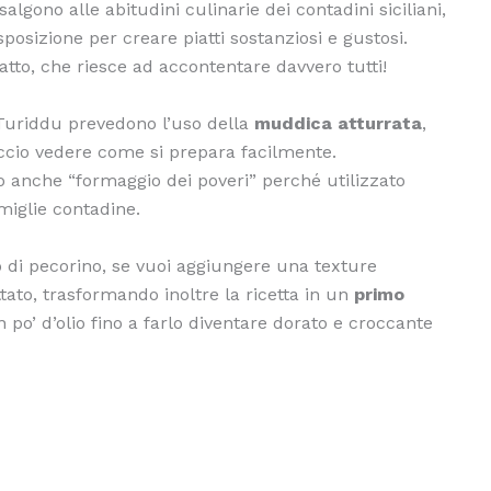
salgono alle abitudini culinarie dei contadini siciliani,
sposizione per creare piatti sostanziosi e gustosi.
atto, che riesce ad accontentare davvero tutti!
 Turiddu prevedono l’uso della
muddica atturrata
,
accio vedere come si prepara facilmente.
to anche “formaggio dei poveri” perché utilizzato
miglie contadine.
o di pecorino, se vuoi aggiungere una texture
tato, trasformando inoltre la ricetta in un
primo
n po’ d’olio fino a farlo diventare dorato e croccante