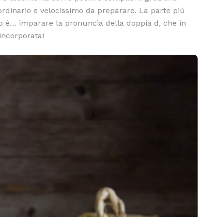
ordinario e velocissimo da preparare. La parte più
 è… imparare la pronuncia della doppia d, che in
incorporata!