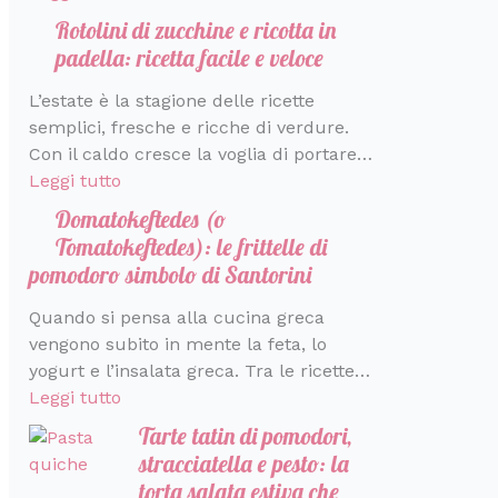
r
a
e
m
t
e
t
a
s
Rotolini di zucchine e ricotta in
i
r
b
a
r
t
v
t
padella: ricetta facile e veloce
c
a
o
r
f
a
a
i
c
r
l
t
e
d
n
v
L’estate è la stagione delle ricette
a
e
o
e
t
a
z
a
semplici, fresche e ricche di verdure.
d
i
d
t
t
c
i
c
Con il caldo cresce la voglia di portare…
i
n
i
a
o
o
h
Leggi tutto
s
p
S
t
p
n
e
Domatokeftedes (o
a
o
a
i
e
d
p
Tomatokeftedes): le frittelle di
p
c
n
n
r
i
r
pomodoro simbolo di Santorini
o
h
t
e
l
v
o
r
i
o
c
a
i
f
Quando si pensa alla cucina greca
e
m
r
e
p
d
u
vengono subito in mente la feta, lo
i
i
s
r
e
m
yogurt e l’insalata greca. Tra le ricette…
n
n
t
i
r
a
Leggi tutto
u
i
i
m
e
d
Tarte tatin di pomodori,
t
n
a
’
stracciatella e pesto: la
i
i
v
I
torta salata estiva che
e
t