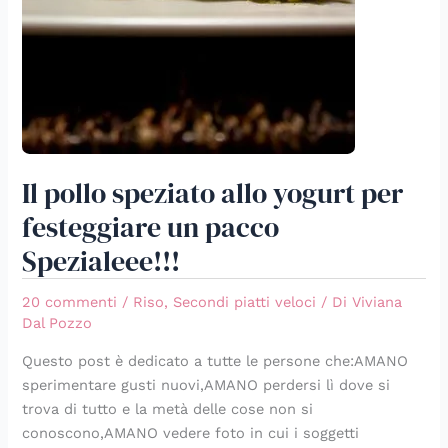
Il pollo speziato allo yogurt per
festeggiare un pacco
Spezialeee!!!
20 commenti
/
Riso
,
Secondi piatti veloci
/ Di
Viviana
Dal Pozzo
Questo post è dedicato a tutte le persone che:AMANO
sperimentare gusti nuovi,AMANO perdersi lì dove si
trova di tutto e la metà delle cose non si
conoscono,AMANO vedere foto in cui i soggetti