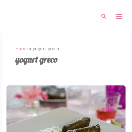
Vai
al
Cerca
contenuto
Home
»
yogurt greco
yogurt greco
…
di
Anniversari,
di
Estate,
di
Tzatziki