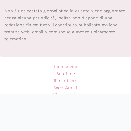
Non è una testata giornalistica
in quanto viene aggiornato
senza alcuna periodicità, inoltre non dispone di una
redazione fisica: tutto il contributo pubblicato avviene
tramite web, email o comunque a mezzo unicamente
telematico.
La mia vita
Su di me
il mio Libro
Web-Amici
Videoricette
Privacy Policy
Cookie Policy (UE)
Copyright © 2026 Cosa ti preparo per Cena? •
Privacy settings