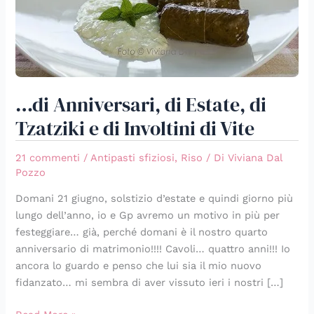
e
di
Involtini
di
Vite
…di Anniversari, di Estate, di
Tzatziki e di Involtini di Vite
21 commenti
/
Antipasti sfiziosi
,
Riso
/ Di
Viviana Dal
Pozzo
Domani 21 giugno, solstizio d’estate e quindi giorno più
lungo dell’anno, io e Gp avremo un motivo in più per
festeggiare… già, perché domani è il nostro quarto
anniversario di matrimonio!!!! Cavoli… quattro anni!!! Io
ancora lo guardo e penso che lui sia il mio nuovo
fidanzato… mi sembra di aver vissuto ieri i nostri […]