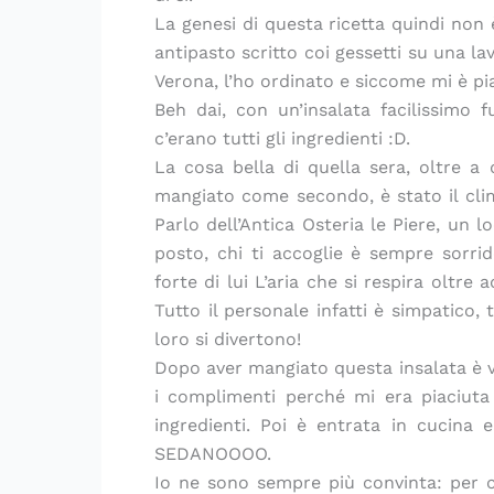
La genesi di questa ricetta quindi non
antipasto scritto coi gessetti su una la
Verona, l’ho ordinato e siccome mi è pia
Beh dai, con un’insalata facilissimo 
c’erano tutti gli ingredienti :D.
La cosa bella di quella sera, oltre a
mangiato come secondo, è stato il cli
Parlo dell’Antica Osteria le Piere, un 
posto, chi ti accoglie è sempre sorri
forte di lui L’aria che si respira oltre
Tutto il personale infatti è simpatico, 
loro si divertono!
Dopo aver mangiato questa insalata è ve
i complimenti perché mi era piaciuta 
ingredienti. Poi è entrata in cuci
SEDANOOOO.
Io ne sono sempre più convinta: per 