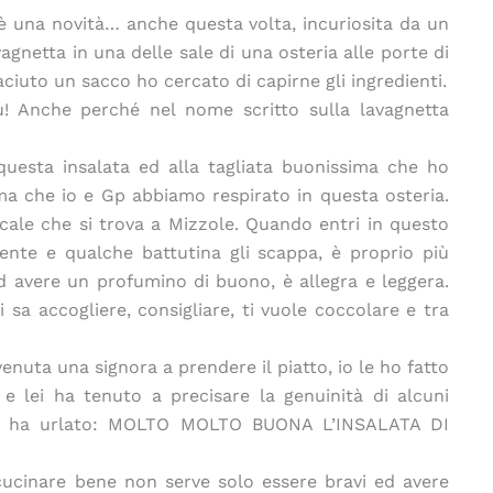
 è una novità… anche questa volta, incuriosita da un
vagnetta in una delle sale di una osteria alle porte di
ciuto un sacco ho cercato di capirne gli ingredienti.
fu! Anche perché nel nome scritto sulla lavagnetta
 questa insalata ed alla tagliata buonissima che ho
ma che io e Gp abbiamo respirato in questa osteria.
locale che si trova a Mizzole. Quando entri in questo
dente e qualche battutina gli scappa, è proprio più
 ad avere un profumino di buono, è allegra e leggera.
ti sa accogliere, consigliare, ti vuole coccolare e tra
nuta una signora a prendere il piatto, io le ho fatto
e lei ha tenuto a precisare la genuinità di alcuni
na e ha urlato: MOLTO MOLTO BUONA L’INSALATA DI
cucinare bene non serve solo essere bravi ed avere