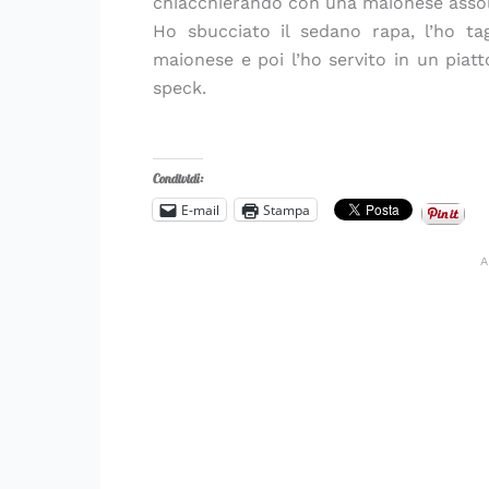
chiacchierando con una maionese assol
Ho sbucciato il sedano rapa, l’ho ta
maionese e poi l’ho servito in un piat
speck.
Condividi:
E-mail
Stampa