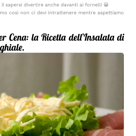
l sapersi divertire anche davanti ai fornelli 😀
amo così non ci devi intrattenere mentre aspettiamo
r Cena: la Ricetta dell’Insalata di
ghiale.