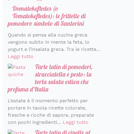
r
a
Domatokeftedes (o
a
l
Tomatokeftedes): le frittelle di
i
pomodoro simbolo di Santorini
a
Quando si pensa alla cucina greca
vengono subito in mente la feta, lo
yogurt e l’insalata greca. Tra le ricette…
Leggi tutto
Tarte tatin di pomodori,
stracciatella e pesto: la
torta salata estiva che
profuma d’Italia
L’estate è il momento perfetto per
portare in tavola ricette colorate,
fresche e ricche di sapore, preparate
con pochi ingredienti…
Leggi tutto
Tarte tatin di cipolle al