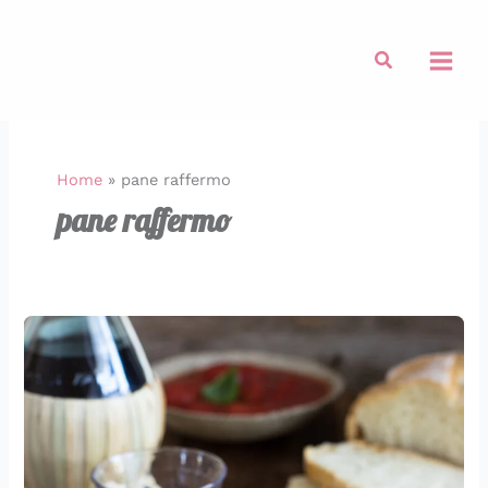
Vai
al
Cerca
contenuto
Home
»
pane raffermo
pane raffermo
Pappa
al
pomodoro