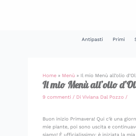
Vai
al
contenuto
Antipasti
Primi
Home
»
Menù
»
Il mio Menù all’olio d’Ol
Il mio Menù all’olio d’Ol
9 commenti
/ Di
Viviana Dal Pozzo
/
Buon inizio Primavera! Qui c’è una gior
mie piante, poi sono uscita e continuav
siamo! È ufficialissimo: è iniziata la mia