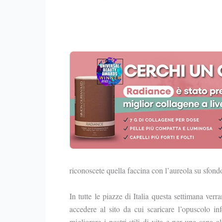
riconoscete quella faccina con l’aureola su sfondo
In tutte le piazze di Italia questa settimana verr
accedere al sito da cui scaricare l’opuscolo in
migliorare i nostri stili di vita e per una san