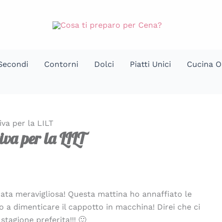
Secondi
Contorni
Dolci
Piatti Unici
Cucina O
iva per la LILT
iva per la LILT
nata meravigliosa! Questa mattina ho annaffiato le
o a dimenticare il cappotto in macchina! Direi che ci
 stagione preferita!!! 🙂