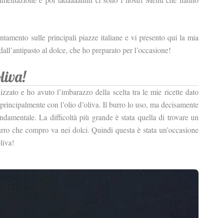
amento sulle principali piazze italiane e vi presento qui la mia
all’antipasto al dolce, che ho preparato per l’occasione!
liva!
izzato e ho avuto l’imbarazzo della scelta tra le mie ricette dato
 principalmente con l’olio d’oliva. Il burro lo uso, ma decisamente
ndamentale. La difficoltà più grande è stata quella di trovare un
urro che compro va nei dolci. Quindi questa è stata un’occasione
liva!