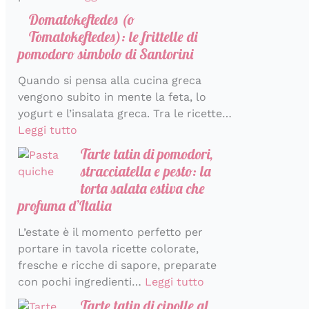
r
a
Domatokeftedes (o
a
l
Tomatokeftedes): le frittelle di
i
pomodoro simbolo di Santorini
a
Quando si pensa alla cucina greca
vengono subito in mente la feta, lo
yogurt e l’insalata greca. Tra le ricette…
Leggi tutto
Tarte tatin di pomodori,
stracciatella e pesto: la
torta salata estiva che
profuma d’Italia
L’estate è il momento perfetto per
portare in tavola ricette colorate,
fresche e ricche di sapore, preparate
con pochi ingredienti…
Leggi tutto
Tarte tatin di cipolle al