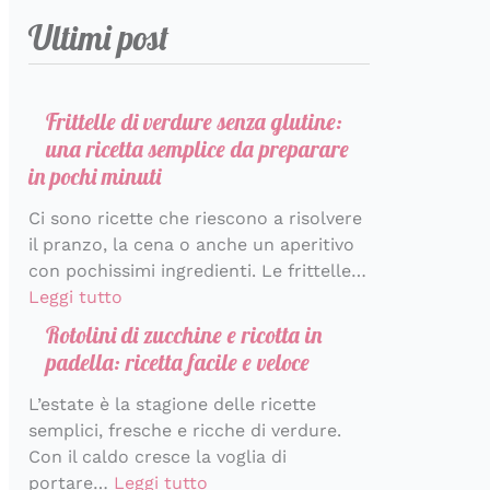
r
a
m
t
e
e
t
a
s
Ultimi post
i
r
b
a
r
t
v
t
c
a
o
r
f
a
a
i
c
r
l
t
e
d
n
v
a
e
o
e
t
a
z
a
Frittelle di verdure senza glutine:
d
i
d
t
t
c
i
c
una ricetta semplice da preparare
i
n
i
a
o
o
h
in pochi minuti
s
p
S
t
p
n
e
Ci sono ricette che riescono a risolvere
a
o
a
i
e
d
p
il pranzo, la cena o anche un aperitivo
p
c
n
n
r
i
r
con pochissimi ingredienti. Le frittelle…
o
h
t
e
l
v
o
Leggi tutto
r
i
o
c
a
i
f
e
m
r
e
p
d
u
Rotolini di zucchine e ricotta in
i
i
s
r
e
m
padella: ricetta facile e veloce
n
n
t
i
r
a
L’estate è la stagione delle ricette
u
i
i
m
e
d
semplici, fresche e ricche di verdure.
t
n
a
’
Con il caldo cresce la voglia di
i
i
v
I
portare…
Leggi tutto
e
t