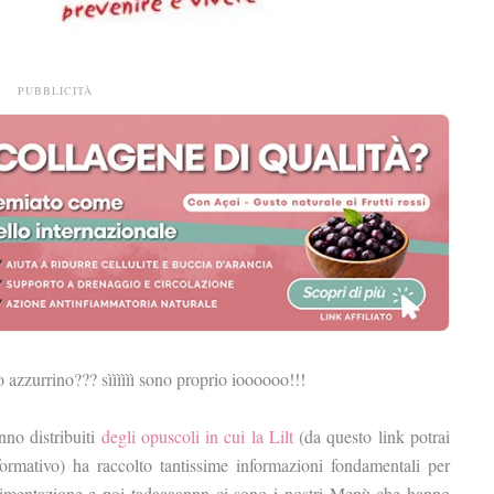
PUBBLICITÀ
 azzurrino??? sìììììì sono proprio ioooooo!!!
anno distribuiti
degli opuscoli in cui la Lilt
(da questo link potrai
formativo) ha raccolto tantissime informazioni fondamentali per
a alimentazione e poi tadaaaannn ci sono i nostri Menù che hanno