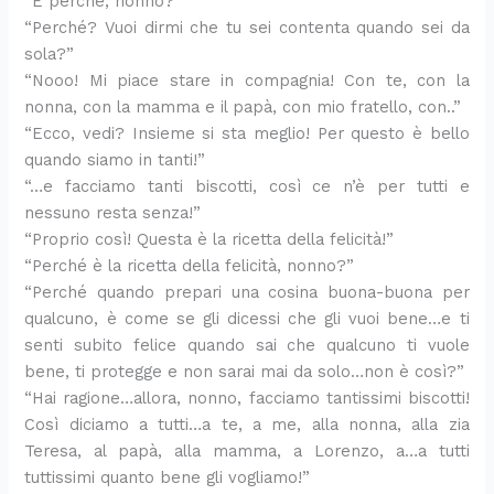
“E perché, nonno?”
“Perché? Vuoi dirmi che tu sei contenta quando sei da
sola?”
“Nooo! Mi piace stare in compagnia! Con te, con la
nonna, con la mamma e il papà, con mio fratello, con..”
“Ecco, vedi? Insieme si sta meglio! Per questo è bello
quando siamo in tanti!”
“…e facciamo tanti biscotti, così ce n’è per tutti e
nessuno resta senza!”
“Proprio così! Questa è la ricetta della felicità!”
“Perché è la ricetta della felicità, nonno?”
“Perché quando prepari una cosina buona-buona per
qualcuno, è come se gli dicessi che gli vuoi bene…e ti
senti subito felice quando sai che qualcuno ti vuole
bene, ti protegge e non sarai mai da solo…non è così?”
“Hai ragione…allora, nonno, facciamo tantissimi biscotti!
Così diciamo a tutti…a te, a me, alla nonna, alla zia
Teresa, al papà, alla mamma, a Lorenzo, a…a tutti
tuttissimi quanto bene gli vogliamo!”