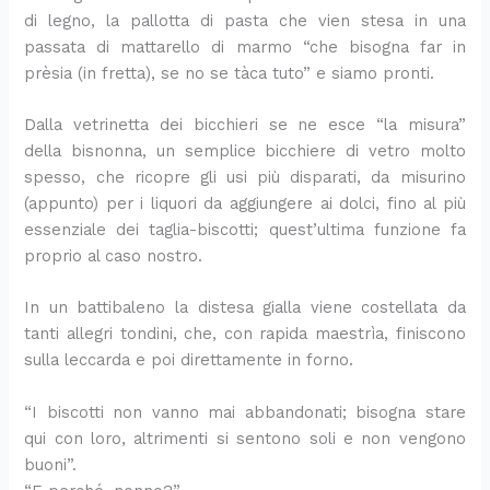
d
a
o
i
p
a
e
di legno, la pallotta di pasta che vien stesa in una
i
n
c
n
r
p
r
passata di mattarello di marmo “che bisogna far in
v
t
h
e
o
o
l
prèsia (in fretta), se no se tàca tuto” e siamo pronti.
i
o
i
c
f
r
a
d
r
m
e
u
e
p
Dalla vetrinetta dei bicchieri se ne esce “la misura”
e
i
i
s
m
r
r
n
n
t
a
i
della bisnonna, un semplice bicchiere di vetro molto
e
i
u
i
d
m
spesso, che ricopre gli usi più disparati, da misurino
t
n
’
a
(appunto) per i liquori da aggiungere ai dolci, fino al più
i
i
I
v
essenziale dei taglia-biscotti; quest’ultima funzione fa
t
e
proprio al caso nostro.
a
r
l
a
In un battibaleno la distesa gialla viene costellata da
i
a
tanti allegri tondini, che, con rapida maestrìa, finiscono
sulla leccarda e poi direttamente in forno.
“I biscotti non vanno mai abbandonati; bisogna stare
qui con loro, altrimenti si sentono soli e non vengono
buoni”.