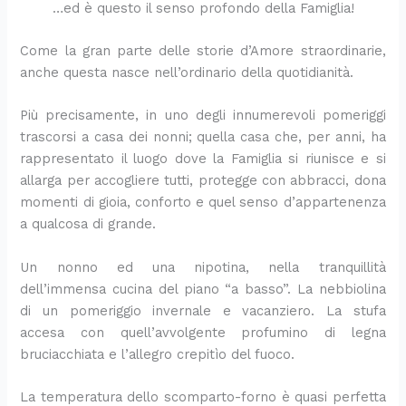
i
l
t
i
n
s
m
,
l
a
…ed è questo il senso profondo della Famiglia!
n
l
o
c
z
a
o
s
p
c
s
o
k
o
a
:
:
t
a
o
Come la gran parte delle storie d’Amore straordinarie,
a
:
e
t
g
l
l
r
r
n
anche questa nasce nell’ordinario della quotidianità.
l
u
f
t
l
a
a
a
m
c
a
n
t
a
u
r
r
c
i
r
Più precisamente, in uno degli innumerevoli pomeriggi
t
a
e
i
t
i
i
c
g
e
a
r
d
n
i
c
c
i
i
m
trascorsi a casa dei nonni; quella casa che, per anni, ha
e
i
e
p
n
e
e
a
a
a
rappresentato il luogo dove la Famiglia si riunisce e si
s
c
s
a
e
t
t
t
n
d
allarga per accogliere tutti, protegge con abbracci, dona
t
e
)
d
:
t
t
e
o
i
momenti di gioia, conforto e quel senso d’appartenenza
i
t
:
e
u
a
a
l
,
a
a qualcosa di grande.
v
t
l
l
n
p
s
l
u
s
a
a
e
l
a
e
e
a
n
p
Un nonno ed una nipotina, nella tranquillità
:
e
f
a
r
r
m
e
a
a
l
s
r
:
i
f
p
p
t
r
dell’immensa cucina del piano “a basso”. La nebbiolina
a
t
i
r
c
e
l
e
o
a
di un pomeriggio invernale e vacanziero. La stufa
r
i
t
i
e
t
i
s
r
g
accesa con quell’avvolgente profumino di legna
i
v
t
c
t
t
c
t
t
i
bruciacchiata e l’allegro crepitìo del fuoco.
c
a
e
e
t
a
e
o
a
:
e
r
l
t
a
p
c
:
s
i
La temperatura dello scomparto-forno è quasi perfetta
t
i
l
t
s
e
h
l
a
l