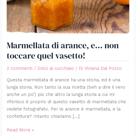
vasetto!
Marmellata di arance, e… non
toccare quel vasetto!
2 commenti
/
Dolci al cucchiaio
/ Di
Viviana Dal Pozzo
Questa marmellata di arance ha una storia, ed è una
lunga storia. Non tanto la sua ricetta (beh a dire il vero
anche un po’) più che altro la lunga storia a cui mi
riferisco è proprio di questo vasetto di marmellata che
vedete fotografato. Per le arance è marmellata, e la
confettura? Intanto chiariamo […]
Read More »