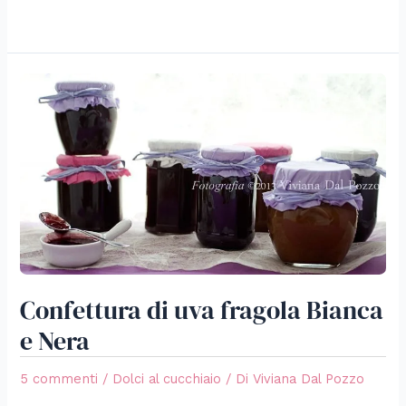
Confettura
di
uva
fragola
Bianca
e
Nera
Confettura di uva fragola Bianca
e Nera
5 commenti
/
Dolci al cucchiaio
/ Di
Viviana Dal Pozzo