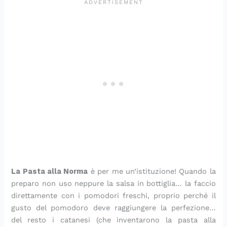
a
o
d
p
i
a
e
n
c
i
r
n
p
r
t
h
v
o
e
o
l
o
i
i
f
c
r
a
r
m
d
u
e
e
p
i
i
e
m
s
r
n
n
r
a
t
i
i
u
e
d
i
m
t
’
n
a
i
I
i
v
t
e
a
r
l
a
i
a
La Pasta alla Norma
è per me un’istituzione! Quando la
preparo non uso neppure la salsa in bottiglia… la faccio
direttamente con i pomodori freschi, proprio perché il
gusto del pomodoro deve raggiungere la perfezione…
del resto i catanesi (che inventarono la pasta alla