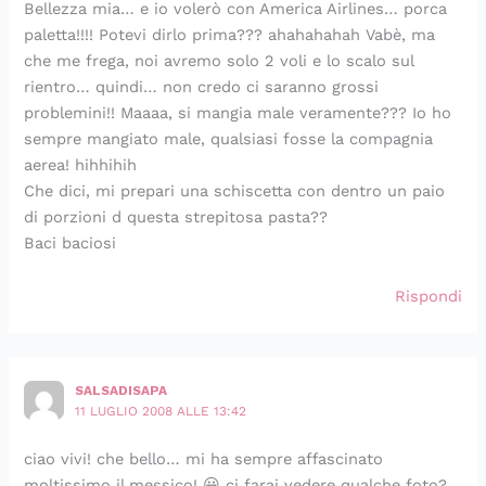
Bellezza mia… e io volerò con America Airlines… porca
paletta!!!! Potevi dirlo prima??? ahahahahah Vabè, ma
che me frega, noi avremo solo 2 voli e lo scalo sul
rientro… quindi… non credo ci saranno grossi
problemini!! Maaaa, si mangia male veramente??? Io ho
sempre mangiato male, qualsiasi fosse la compagnia
aerea! hihhihih
Che dici, mi prepari una schiscetta con dentro un paio
di porzioni d questa strepitosa pasta??
Baci baciosi
Rispondi
SALSADISAPA
11 LUGLIO 2008 ALLE 13:42
ciao vivi! che bello… mi ha sempre affascinato
moltissimo il messico! 😀 ci farai vedere qualche foto?