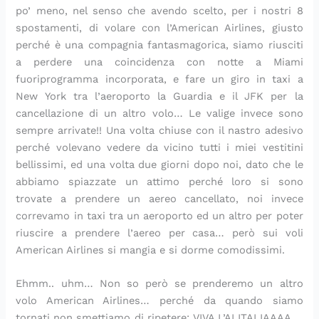
m
t
i
n
l
i
,
s
l
a
po’ meno, nel senso che avendo scelto, per i nostri 8
o
o
c
z
l
n
s
a
p
c
spostamenti, di volare con l’American Airlines, giusto
:
k
o
a
o
s
t
:
a
o
perché è una compagnia fantasmagorica, siamo riusciti
l
e
t
g
:
a
r
l
r
n
a
f
t
l
u
l
a
a
m
c
a perdere una coincidenza con notte a Miami
r
t
a
u
n
a
c
r
i
r
fuoriprogramma incorporata, e fare un giro in taxi a
i
e
i
t
a
t
c
i
g
e
New York tra l’aeroporto la Guardia e il JFK per la
c
d
n
i
r
a
i
c
i
m
cancellazione di un altro volo… Le valige invece sono
e
e
p
n
i
e
a
e
a
a
sempre arrivate!! Una volta chiuse con il nastro adesivo
t
s
a
e
c
s
t
t
n
d
perché volevano vedere da vicino tutti i miei vestitini
t
)
d
:
e
t
e
t
o
i
bellissimi, ed una volta due giorni dopo noi, dato che le
a
:
e
u
t
i
l
a
,
a
s
l
l
n
t
v
l
p
u
s
abbiamo spiazzate un attimo perché loro si sono
e
e
l
a
a
a
a
e
n
p
trovate a prendere un aereo cancellato, noi invece
m
f
a
r
e
:
e
r
a
a
correvamo in taxi tra un aeroporto ed un altro per poter
p
r
:
i
s
l
p
f
t
r
riuscire a prendere l’aereo per casa… però sui voli
l
i
r
c
t
a
e
e
o
a
American Airlines si mangia e si dorme comodissimi.
i
t
i
e
i
r
s
t
r
g
c
t
c
t
v
i
t
t
t
i
Ehmm.. uhm… Non so però se prenderemo un altro
e
e
e
t
a
c
o
a
a
:
c
l
t
a
r
e
:
p
s
i
volo American Airlines… perché da quando siamo
h
l
t
s
i
t
l
e
a
l
tornati non smettiamo di ripetere: VIVA L’ALITALIAAAA….