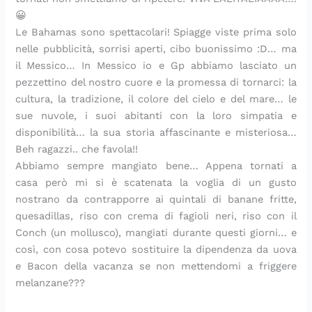
e
e
a
e
c
t
a
r
l
p
😀
t
d
f
m
c
a
t
t
a
r
Le Bahamas sono spettacolari! Spiagge viste prima solo
r
i
a
p
a
f
o
o
t
i
nelle pubblicità, sorrisi aperti, cibo buonissimo :D… ma
a
p
c
l
d
r
r
r
a
m
il Messico… In Messico io e Gp abbiamo lasciato un
s
o
i
i
i
e
t
t
s
o
pezzettino del nostro cuore e la promessa di tornarci: la
f
m
l
c
s
s
a
e
e
c
o
o
e
e
a
c
s
s
m
r
cultura, la tradizione, il colore del cielo e del mare… le
r
d
e
d
p
a
a
a
p
e
sue nuvole, i suoi abitanti con la loro simpatia e
m
o
v
a
o
p
l
l
l
m
disponibilità… la sua storia affascinante e misteriosa…
a
r
e
p
r
e
a
a
i
o
Beh ragazzi.. che favola!!
g
o
l
r
e
r
t
t
c
s
Abbiamo sempre mangiato bene… Appena tornati a
l
s
o
e
f
a
e
e
o
casa però mi si è scatenata la voglia di un gusto
i
i
c
p
e
e
,
e
p
nostrano da contrapporre ai quintali di banane fritte,
a
m
e
a
t
s
t
r
e
v
b
r
t
t
a
i
r
quesadillas, riso con crema di fagioli neri, riso con il
a
o
a
a
i
r
c
f
Conch (un mollusco), mangiati durante questi giorni… e
n
l
r
d
v
t
c
e
così, con cosa potevo sostituire la dipendenza da uova
z
o
e
a
a
e
a
t
e Bacon della vacanza se non mettendomi a friggere
i
d
i
c
c
t
d
t
melanzane???
i
n
o
h
a
i
o
S
p
n
e
t
s
p