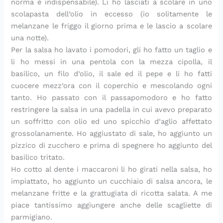
norma è indispensabile). Li ho lasciati a scolare in uno
scolapasta dell’olio in eccesso (io solitamente le
melanzane le friggo il giorno prima e le lascio a scolare
una notte).
Per la salsa ho lavato i pomodori, gli ho fatto un taglio e
li ho messi in una pentola con la mezza cipolla, il
basilico, un filo d’olio, il sale ed il pepe e li ho fatti
cuocere mezz’ora con il coperchio e mescolando ogni
tanto. Ho passato con il passapomodoro e ho fatto
restringere la salsa in una padella in cui avevo preparato
un soffritto con olio ed uno spicchio d’aglio affettato
grossolanamente. Ho aggiustato di sale, ho aggiunto un
pizzico di zucchero e prima di spegnere ho aggiunto del
basilico tritato.
Ho cotto al dente i maccaroni li ho girati nella salsa, ho
impiattato, ho aggiunto un cucchiaio di salsa ancora, le
melanzane fritte e la grattugiata di ricotta salata. A me
piace tantissimo aggiungere anche delle scagliette di
parmigiano.