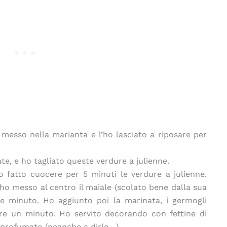
ho messo nella marianta e l’ho lasciato a riposare per
te, e ho tagliato queste verdure a julienne.
o fatto cuocere per 5 minuti le verdure a julienne.
 ho messo al centro il maiale (scolato bene dalla sua
he minuto. Ho aggiunto poi la marinata, i germogli
rire un minuto. Ho servito decorando con fettine di
 profumato (neanche a dirlo…)