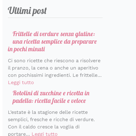
r
a
m
t
e
e
t
a
s
Ultimi post
i
r
b
a
r
t
v
t
c
a
o
r
f
a
a
i
c
r
l
t
e
d
n
v
a
e
o
e
t
a
z
a
Frittelle di verdure senza glutine:
d
i
d
t
t
c
i
c
una ricetta semplice da preparare
i
n
i
a
o
o
h
in pochi minuti
s
p
S
t
p
n
e
Ci sono ricette che riescono a risolvere
a
o
a
i
e
d
p
il pranzo, la cena o anche un aperitivo
p
c
n
n
r
i
r
con pochissimi ingredienti. Le frittelle…
o
h
t
e
l
v
o
Leggi tutto
r
i
o
c
a
i
f
e
m
r
e
p
d
u
Rotolini di zucchine e ricotta in
i
i
s
r
e
m
padella: ricetta facile e veloce
n
n
t
i
r
a
L’estate è la stagione delle ricette
u
i
i
m
e
d
semplici, fresche e ricche di verdure.
t
n
a
’
Con il caldo cresce la voglia di
i
i
v
I
portare…
Leggi tutto
e
t