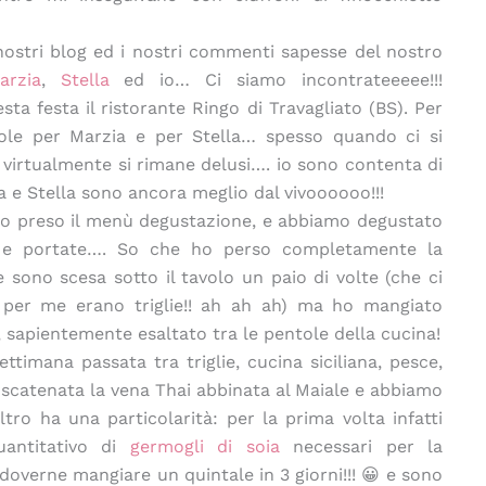
nostri blog ed i nostri commenti sapesse del nostro
arzia
,
Stella
ed io… Ci siamo incontrateeeee!!!
sta festa il ristorante Ringo di Travagliato (BS). Per
ole per Marzia e per Stella… spesso quando ci si
virtualmente si rimane delusi…. io sono contenta di
zia e Stella sono ancora meglio dal vivoooooo!!!
mo preso il menù degustazione, e abbiamo degustato
i e portate…. So che ho perso completamente la
e sono scesa sotto il tavolo un paio di volte (che ci
ce per me erano triglie!! ah ah ah) ma ho mangiato
 sapientemente esaltato tra le pentole della cucina!
ttimana passata tra triglie, cucina siciliana, pesce,
è scatenata la vena Thai abbinata al Maiale e abbiamo
tro ha una particolarità: per la prima volta infatti
uantitativo di
germogli di soia
necessari per la
doverne mangiare un quintale in 3 giorni!!! 😀 e sono