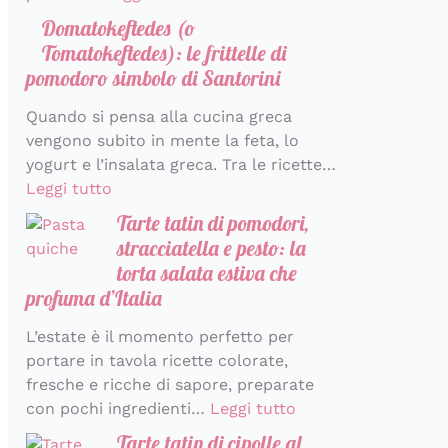
r
a
Domatokeftedes (o
a
l
Tomatokeftedes): le frittelle di
i
pomodoro simbolo di Santorini
a
Quando si pensa alla cucina greca
vengono subito in mente la feta, lo
yogurt e l’insalata greca. Tra le ricette…
Leggi tutto
Tarte tatin di pomodori,
stracciatella e pesto: la
torta salata estiva che
profuma d’Italia
L’estate è il momento perfetto per
portare in tavola ricette colorate,
fresche e ricche di sapore, preparate
con pochi ingredienti…
Leggi tutto
Tarte tatin di cipolle al