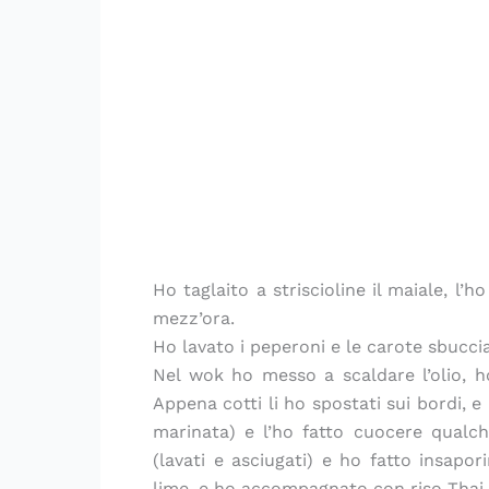
Ho taglaito a striscioline il maiale, l’
mezz’ora.
Ho lavato i peperoni e le carote sbuccia
Nel wok ho messo a scaldare l’olio, h
Appena cotti li ho spostati sui bordi, e
marinata) e l’ho fatto cuocere qualc
(lavati e asciugati) e ho fatto insapo
lime, e ho accompagnato con riso Thai