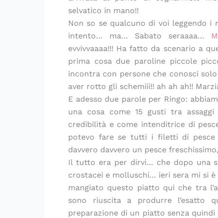
selvatico in mano!!
Non so se qualcuno di voi leggendo i 
intento… ma… Sabato seraaaa…
M
evvivvaaaa!!! Ha fatto da scenario a que
prima cosa due paroline piccole picc
incontra con persone che conosci solo 
aver rotto gli schemiii!! ah ah ah!! Mar
E adesso due parole per Ringo: abbia
una cosa come 15 gusti tra assagg
credibilità e come intenditrice di pesc
potevo fare se tutti i filetti di pes
davvero davvero un pesce freschissimo,
Il tutto era per dirvi… che dopo una se
crostacei e molluschi… ieri sera mi si 
mangiato questo piatto qui che tra l’al
sono riuscita a produrre l’esatto q
preparazione di un piatto senza quindi 