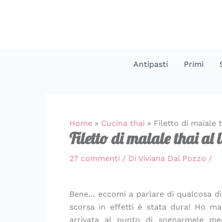
Vai
al
contenuto
Antipasti
Primi
Home
»
Cucina thai
»
Filetto di maiale t
Filetto di maiale thai al 
27 commenti
/ Di
Viviana Dal Pozzo
/
Bene… eccomi a parlare di qualcosa di
scorsa in effetti è stata dura! Ho m
arrivata al punto di sognarmele men