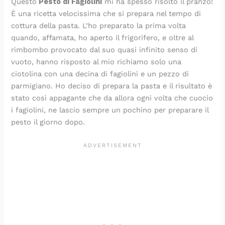
Questo
Pesto di Fagiolini
mi ha spesso risolto il pranzo!
t
c
e
a
e
r
a
p
e
l
È una ricetta velocissima che si prepara nel tempo di
a
c
d
f
m
t
t
r
t
a
cottura della pasta. L’ho preparato la prima volta
f
a
i
a
p
o
o
i
r
t
quando, affamata, ho aperto il frigorifero, e oltre al
r
d
p
c
l
r
r
m
a
a
rimbombo provocato dal suo quasi infinito senso di
e
i
o
i
i
t
t
o
s
s
s
s
m
l
c
e
a
c
f
e
vuoto, hanno risposto al mio richiamo solo una
c
a
o
e
e
s
s
r
o
m
ciotolina con una decina di fagiolini e un pezzo di
a
p
d
e
d
a
a
e
r
p
parmigiano. Ho deciso di prepara la pasta e il risultato è
p
o
o
v
a
l
l
m
m
l
stato così appagante che da allora ogni volta che cuocio
e
r
r
e
p
a
a
o
a
i
i fagiolini, ne lascio sempre un pochino per preparare il
r
e
o
l
r
t
t
s
g
c
pesto il giorno dopo.
f
s
o
e
e
a
o
l
e
e
i
c
p
,
e
p
i
e
t
m
e
a
t
s
e
a
r
t
b
r
a
t
r
v
i
a
o
a
r
i
f
a
c
d
l
r
t
v
e
n
c
a
o
e
e
a
t
z
a
c
d
i
t
c
t
i
d
o
i
n
a
h
o
i
n
S
p
t
e
p
s