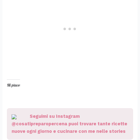
Mi piace:
Seguimi su Instagram
@cosatipreparopercena puoi trovare tante ricette
nuove ogni giorno e cucinare con me nelle stories