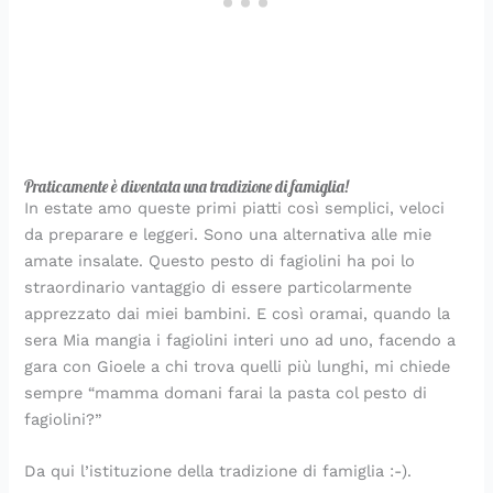
d
a
o
i
p
e
a
i
n
c
n
r
r
p
v
t
h
e
o
l
o
i
o
i
c
f
a
r
d
r
m
e
u
p
e
e
i
i
s
m
r
r
n
n
t
a
i
e
i
u
i
d
m
Praticamente è diventata una tradizione di famiglia!
t
n
’
a
In estate amo queste primi piatti così semplici, veloci
i
i
I
v
da preparare e leggeri. Sono una alternativa alle mie
t
e
amate insalate. Questo pesto di fagiolini ha poi lo
a
r
l
a
straordinario vantaggio di essere particolarmente
i
apprezzato dai miei bambini. E così oramai, quando la
a
sera Mia mangia i fagiolini interi uno ad uno, facendo a
gara con Gioele a chi trova quelli più lunghi, mi chiede
sempre “mamma domani farai la pasta col pesto di
fagiolini?”
Da qui l’istituzione della tradizione di famiglia :-).