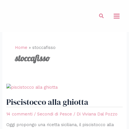
Vai
al
Cerca
contenuto
Home
»
stoccafisso
stoccafisso
Piscistocco
alla
Piscistocco alla ghiotta
ghiotta
14 commenti
/
Secondi di Pesce
/ Di
Viviana Dal Pozzo
Oggi propongo una ricetta siciliana, il piscistocco alla