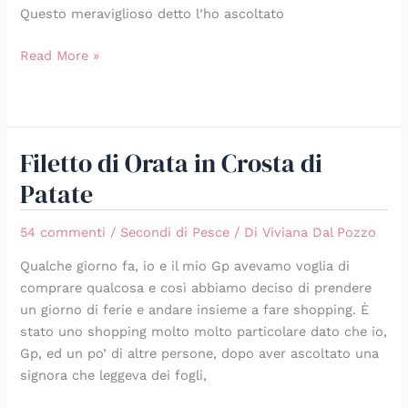
Questo meraviglioso detto l’ho ascoltato
Read More »
Filetto di Orata in Crosta di
Filetto
di
Patate
Orata
in
54 commenti
/
Secondi di Pesce
/ Di
Viviana Dal Pozzo
Crosta
Qualche giorno fa, io e il mio Gp avevamo voglia di
di
comprare qualcosa e così abbiamo deciso di prendere
Patate
un giorno di ferie e andare insieme a fare shopping. È
stato uno shopping molto molto particolare dato che io,
Gp, ed un po’ di altre persone, dopo aver ascoltato una
signora che leggeva dei fogli,