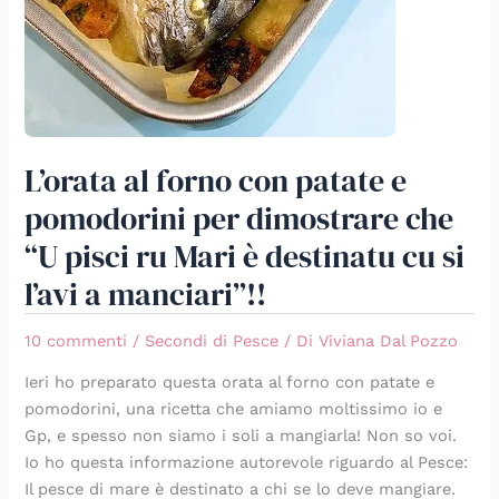
cu
si
l’avi
a
manciari”!!
L’orata al forno con patate e
pomodorini per dimostrare che
“U pisci ru Mari è destinatu cu si
l’avi a manciari”!!
10 commenti
/
Secondi di Pesce
/ Di
Viviana Dal Pozzo
Ieri ho preparato questa orata al forno con patate e
pomodorini, una ricetta che amiamo moltissimo io e
Gp, e spesso non siamo i soli a mangiarla! Non so voi.
Io ho questa informazione autorevole riguardo al Pesce:
Il pesce di mare è destinato a chi se lo deve mangiare.