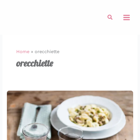
Vai
al
Cerca
contenuto
Home
»
orecchiette
orecchiette
Orecchiette
salsiccia
e
piselli
di
stagione
per