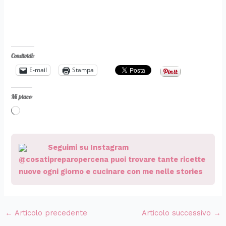
Condividi:
E-mail
Stampa
Mi piace:
Caricamento
in
corso…
Seguimi su Instagram
@cosatipreparopercena puoi trovare tante ricette
nuove ogni giorno e cucinare con me nelle stories
←
Articolo precedente
Articolo successivo
→