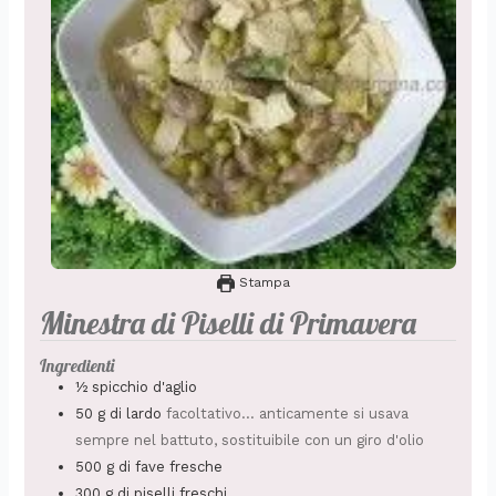
Stampa
Minestra di Piselli di Primavera
Ingredienti
½
spicchio
d'aglio
50
g
di lardo
facoltativo... anticamente si usava
sempre nel battuto, sostituibile con un giro d'olio
500
g
di fave fresche
300
g
di piselli freschi