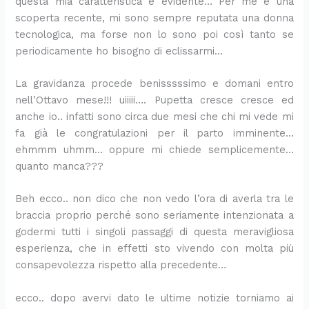
questa mia caratteristica è evidente… Per me è una
i
t
n
i
,
s
a
m
l
l
n
o
z
c
s
a
c
o
p
l
scoperta recente, mi sono sempre reputata una donna
s
k
a
o
t
:
o
:
a
o
tecnologica, ma forse non lo sono poi così tanto se
a
e
g
t
r
l
n
l
r
:
periodicamente ho bisogno di eclissarmi…
l
f
l
t
a
a
c
a
m
u
a
t
u
a
c
r
r
r
i
n
La gravidanza procede benisssssimo e domani entro
t
e
t
i
c
i
e
i
g
a
nell’Ottavo mese!!! uiiiii…. Pupetta cresce cresce ed
a
d
i
n
i
c
m
c
i
r
anche io.. infatti sono circa due mesi che chi mi vede mi
e
e
n
p
a
e
a
e
a
i
s
s
e
a
t
t
d
t
n
c
fa già le congratulazioni per il parto imminente…
t
)
:
d
e
t
i
t
o
e
ehmmm uhmm… oppure mi chiede semplicemente…
i
:
u
e
l
a
a
a
,
t
quanto manca???
v
l
n
l
l
p
s
s
u
t
a
e
a
l
a
e
p
e
n
a
Beh ecco.. non dico che non vedo l’ora di averla tra le
:
f
r
a
e
r
a
m
a
e
braccia proprio perché sono seriamente intenzionata a
l
r
i
:
p
f
r
p
t
s
godermi tutti i singoli passaggi di questa meravigliosa
a
i
c
r
e
e
a
l
o
t
r
t
e
i
s
t
g
i
r
i
esperienza, che in effetti sto vivendo con molta più
i
t
t
c
t
t
i
c
t
v
consapevolezza rispetto alla precedente…
c
e
t
e
o
a
:
e
a
a
e
l
a
t
:
p
i
c
s
r
ecco.. dopo avervi dato le ultime notizie torniamo ai
t
l
s
t
l
e
l
h
a
i