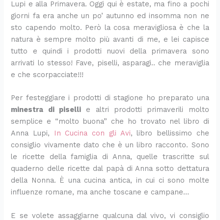
Lupi e alla Primavera. Oggi qui è estate, ma fino a pochi
t
e
e
a
a
r
p
e
l
c
giorni fa era anche un po’ autunno ed insomma non ne
a
d
m
f
t
t
r
t
a
c
sto capendo molto. Però la cosa meravigliosa è che la
f
i
p
a
o
o
i
r
t
a
r
p
l
c
r
r
m
a
a
d
natura è sempre molto più avanti di me, e lei capisce
e
o
i
i
t
t
o
s
s
i
tutto e quindi i prodotti nuovi della primavera sono
s
m
c
l
a
e
c
f
e
s
arrivati lo stesso! Fave, piselli, asparagi.. che meraviglia
c
o
e
e
s
s
r
o
m
a
e che scorpacciate!!!
a
d
d
e
a
a
e
r
p
p
p
o
a
v
l
l
m
m
l
o
Per festeggiare i prodotti di stagione ho preparato una
e
r
p
e
a
a
o
a
i
r
minestra di piselli
e altri prodotti primaverili molto
r
o
r
l
t
t
s
g
c
e
f
s
e
o
a
e
o
l
e
semplice e “molto buona” che ho trovato nel libro di
e
i
p
c
e
,
p
i
e
Anna Lupi,
In Cucina con gli Avi
, libro bellissimo che
t
m
a
e
s
t
e
a
r
consiglio vivamente dato che è un libro racconto. Sono
t
b
r
t
a
r
v
i
le ricette della famiglia di Anna, quelle trascritte sul
a
o
a
i
r
f
a
c
quaderno delle ricette dal papà di Anna sotto dettatura
d
l
r
v
t
e
n
c
della Nonna. È una cucina antica, in cui ci sono molte
a
o
e
a
e
t
z
a
influenze romane, ma anche toscane e campane…
c
d
i
c
t
t
i
d
o
i
n
h
a
o
i
n
S
p
e
t
p
s
E se volete assaggiarne qualcuna dal vivo, vi consiglio