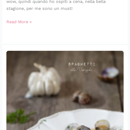
wow, quindi quando ho ospiti a cena, nella bella
stagione, per me sono un must!
Read More »
Spaghetti
alle
vongole:
la
ricetta
base
e
6
varianti