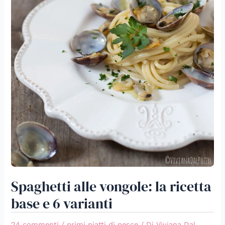
Spaghetti alle vongole: la ricetta
base e 6 varianti
24 commenti
/
primi piatti di pesce
/ Di
Viviana Dal