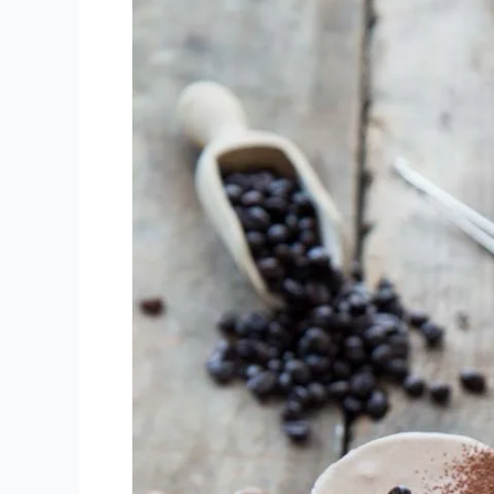
senza
gelatiera
(con
videoricetta!)