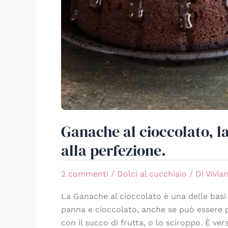
Ganache al cioccolato, l
alla perfezione.
2 commenti
/
Dolci al cucchiaio
/ Di
Vivia
La Ganache al cioccolato è una delle basi
panna e cioccolato, anche se può essere p
con il succo di frutta, o lo sciroppo. È vers