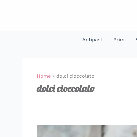
Vai
al
contenuto
Antipasti
Primi
Home
»
dolci cioccolato
dolci cioccolato
Mocaccino
gelato