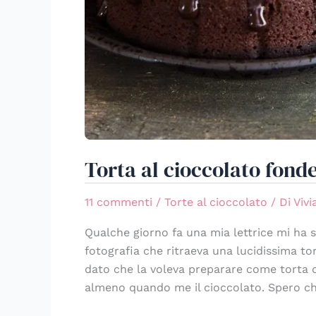
Torta al cioccolato fon
11 commenti
/
Torte al cioccolato
/ Di
Viv
Qualche giorno fa una mia lettrice mi ha s
fotografia che ritraeva una lucidissima to
dato che la voleva preparare come torta 
almeno quando me il cioccolato. Spero ch