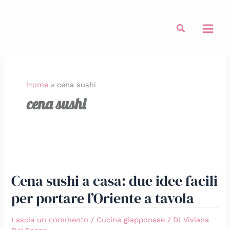
Vai
al
Cerca
contenuto
Home
»
cena sushi
cena sushi
Cena
sushi
Cena sushi a casa: due idee facili
a
casa:
per portare l’Oriente a tavola
due
idee
Lascia un commento
/
Cucina giapponese
/ Di
Viviana
facili