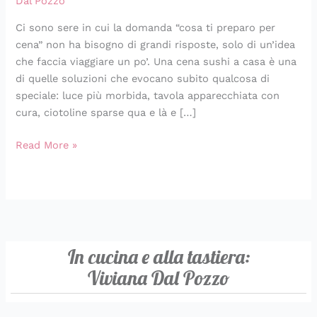
Dal Pozzo
per
Ci sono sere in cui la domanda “cosa ti preparo per
portare
cena” non ha bisogno di grandi risposte, solo di un’idea
l’Oriente
che faccia viaggiare un po’. Una cena sushi a casa è una
a
di quelle soluzioni che evocano subito qualcosa di
tavola
speciale: luce più morbida, tavola apparecchiata con
cura, ciotoline sparse qua e là e […]
Read More »
In cucina e alla tastiera:
Viviana Dal Pozzo