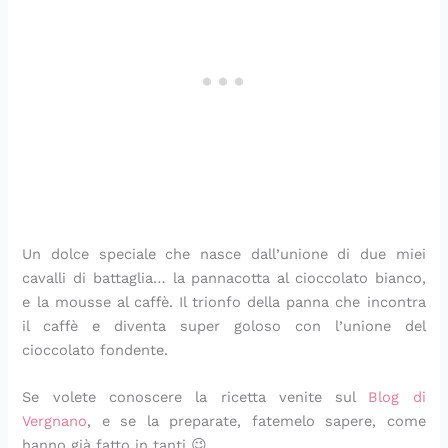
d
a
o
i
p
e
a
i
n
c
n
r
r
p
v
t
h
e
o
l
o
i
o
i
c
f
a
r
d
r
m
e
u
p
e
e
i
i
s
m
r
r
n
n
t
a
i
e
i
u
i
d
m
t
n
’
a
i
i
I
v
t
e
a
r
Un dolce speciale che nasce dall’unione di due miei
l
a
cavalli di battaglia… la pannacotta al cioccolato bianco,
i
e la mousse al caffè. Il trionfo della panna che incontra
a
il caffè e diventa super goloso con l’unione del
cioccolato fondente.
Se volete conoscere la ricetta venite sul
Blog di
Vergnano
, e se la preparate, fatemelo sapere, come
hanno già fatto in tanti 😉