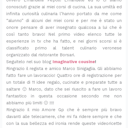
ovvero Emanuele Pepoli! Emanuele ed io ci siamo
d
a
o
i
p
a
e
conosciuti grazie ai miei corsi di cucina. La sua umiltà ed
i
n
c
n
r
p
r
infinita curiosità culinaria l’hanno portato da me come
v
t
h
e
o
o
l
i
o
i
c
f
r
a
“alunno” di alcuni dei miei corsi e per me è stato un
d
r
m
e
u
e
p
onore pensare di aver insegnato qualcosa a lui che è
e
i
i
s
m
r
così tanto bravo! Nel primo video elenco tutte le
r
n
n
t
a
i
esperienze in tv che ha fatto, e nei giorni scorsi si è
e
i
u
i
d
m
classificato primo al talent culinario veronese
t
n
’
a
organizzato dal ristorante Borsari.
i
i
I
v
Seguitelo nel suo blog
Imaginative cousine
!
t
e
a
r
Ringrazio il regista e amico Marco Sinigaglia. Gli abbiamo
l
a
fatto fare un lavoraccio! Quattro ore di registrazione per
i
un totale di 11 idee regalo, cucinate e preparate tutte a
a
saltare 🙂 Marco, dato che sei riuscito a fare un lavoro
fantastico in questa occasione secondo me non
abbiamo più limiti 🙂 !!!!
Ringrazio il mio Amore Gp che è sempre più bravo
davanti alle telecamere, che mi fa ridere sempre e che
con la sua bellezza ed ironia rende queste videoricette