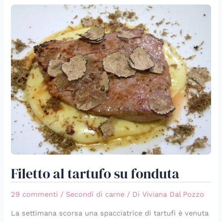
Filetto
al
tartufo
su
fonduta
Filetto al tartufo su fonduta
29 commenti
/
Secondi di carne
/ Di
Viviana Dal Pozzo
La settimana scorsa una spacciatrice di tartufi è venuta