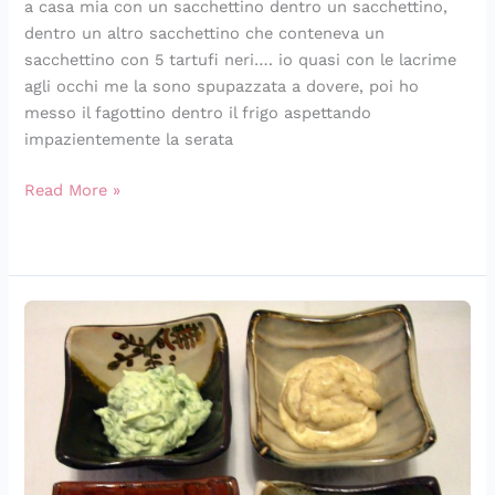
a casa mia con un sacchettino dentro un sacchettino,
dentro un altro sacchettino che conteneva un
sacchettino con 5 tartufi neri…. io quasi con le lacrime
agli occhi me la sono spupazzata a dovere, poi ho
messo il fagottino dentro il frigo aspettando
impazientemente la serata
Read More »
Fonduta
bourguignonne
ai
tre
filetti