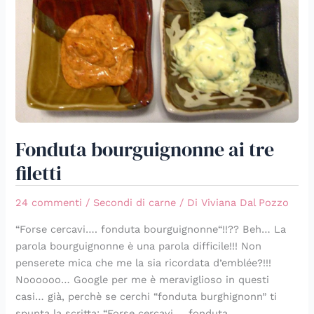
Fonduta bourguignonne ai tre
filetti
24 commenti
/
Secondi di carne
/ Di
Viviana Dal Pozzo
“Forse cercavi…. fonduta bourguignonne“!!?? Beh… La
parola bourguignonne è una parola difficile!!! Non
penserete mica che me la sia ricordata d’emblée?!!!
Noooooo… Google per me è meraviglioso in questi
casi… già, perchè se cerchi “fonduta burghignonn” ti
spunta la scritta: “Forse cercavi…. fonduta