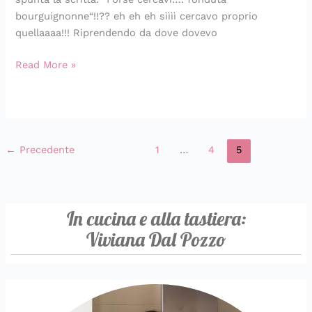
bourguignonne“!!?? eh eh eh sìììì cercavo proprio
quellaaaa!!! Riprendendo da dove dovevo
Read More »
←
Precedente
1
…
4
5
In cucina e alla tastiera:
Viviana Dal Pozzo