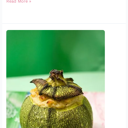
Read More »
Zucchine
Ripiene,
Così
come
mi
sento
oggi…