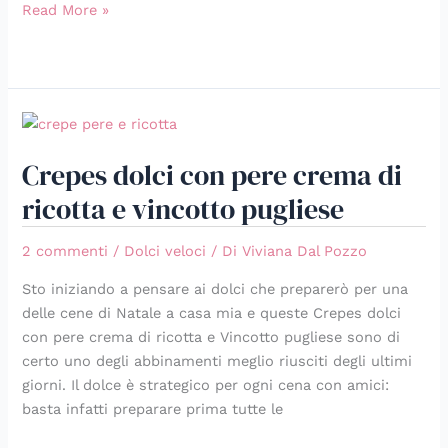
Read More »
Crepes
dolci
Crepes dolci con pere crema di
con
pere
ricotta e vincotto pugliese
crema
di
2 commenti
/
Dolci veloci
/ Di
Viviana Dal Pozzo
ricotta
Sto iniziando a pensare ai dolci che preparerò per una
e
delle cene di Natale a casa mia e queste Crepes dolci
vincotto
con pere crema di ricotta e Vincotto pugliese sono di
pugliese
certo uno degli abbinamenti meglio riusciti degli ultimi
giorni. Il dolce è strategico per ogni cena con amici:
basta infatti preparare prima tutte le