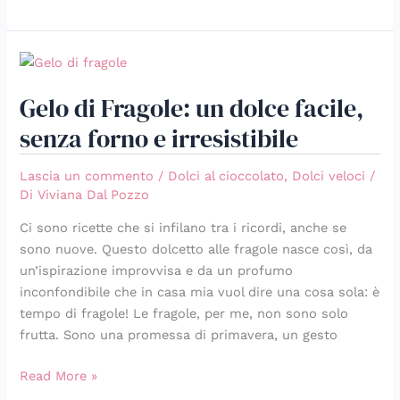
Gelo
di
Gelo di Fragole: un dolce facile,
Fragole:
un
senza forno e irresistibile
dolce
facile,
Lascia un commento
/
Dolci al cioccolato
,
Dolci veloci
/
senza
Di
Viviana Dal Pozzo
forno
Ci sono ricette che si infilano tra i ricordi, anche se
e
sono nuove. Questo dolcetto alle fragole nasce così, da
irresistibile
un’ispirazione improvvisa e da un profumo
inconfondibile che in casa mia vuol dire una cosa sola: è
tempo di fragole! Le fragole, per me, non sono solo
frutta. Sono una promessa di primavera, un gesto
Read More »