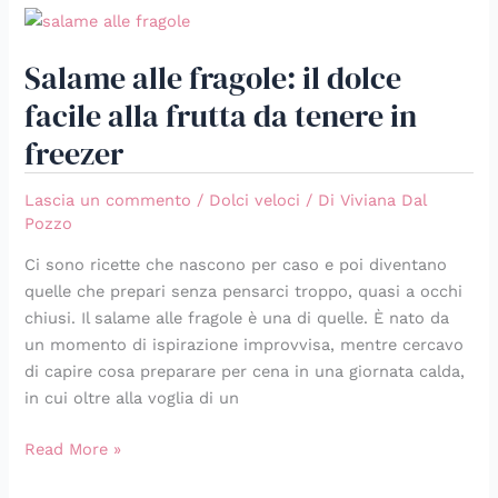
Salame
alle
Salame alle fragole: il dolce
fragole:
il
facile alla frutta da tenere in
dolce
freezer
facile
alla
Lascia un commento
/
Dolci veloci
/ Di
Viviana Dal
frutta
Pozzo
da
tenere
Ci sono ricette che nascono per caso e poi diventano
in
quelle che prepari senza pensarci troppo, quasi a occhi
freezer
chiusi. Il salame alle fragole è una di quelle. È nato da
un momento di ispirazione improvvisa, mentre cercavo
di capire cosa preparare per cena in una giornata calda,
in cui oltre alla voglia di un
Read More »