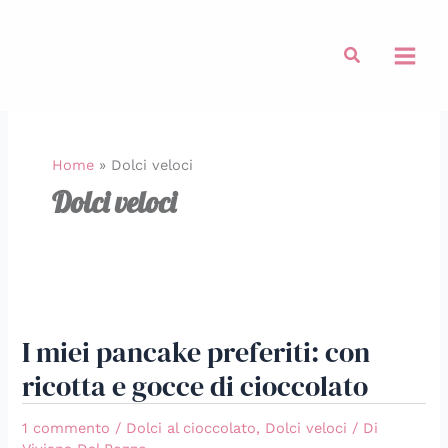
Vai
al
Cerca
contenuto
Home
»
Dolci veloci
Dolci veloci
I
miei
I miei pancake preferiti: con
pancake
preferiti:
ricotta e gocce di cioccolato
con
ricotta
1 commento
/
Dolci al cioccolato
,
Dolci veloci
/ Di
e