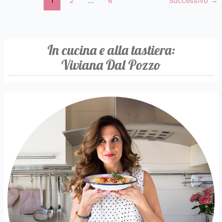
1
2
…
6
Successivo
→
In cucina e alla tastiera:
Viviana Dal Pozzo