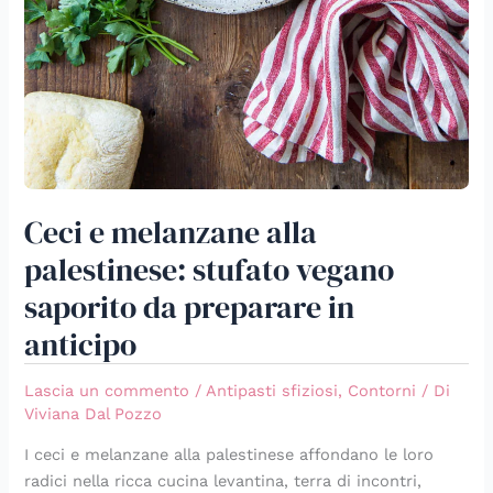
Ceci e melanzane alla
palestinese: stufato vegano
saporito da preparare in
anticipo
Lascia un commento
/
Antipasti sfiziosi
,
Contorni
/ Di
Viviana Dal Pozzo
I ceci e melanzane alla palestinese affondano le loro
radici nella ricca cucina levantina, terra di incontri,