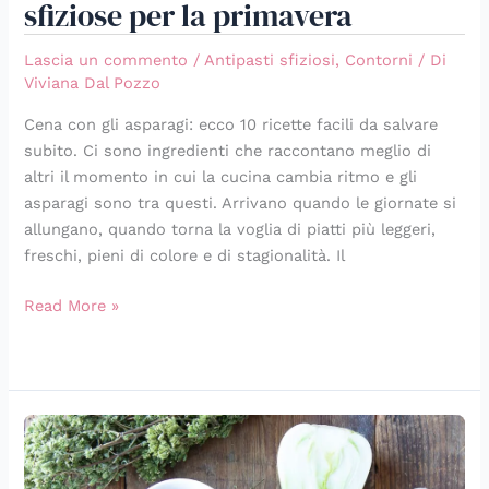
sfiziose per la primavera
asparagi
facili
Lascia un commento
/
Antipasti sfiziosi
,
Contorni
/ Di
e
Viviana Dal Pozzo
sfiziose
Cena con gli asparagi: ecco 10 ricette facili da salvare
per
subito. Ci sono ingredienti che raccontano meglio di
la
altri il momento in cui la cucina cambia ritmo e gli
primavera
asparagi sono tra questi. Arrivano quando le giornate si
allungano, quando torna la voglia di piatti più leggeri,
freschi, pieni di colore e di stagionalità. Il
Read More »
Finocchi
al
cartoccio