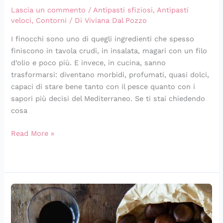
Lascia un commento
/
Antipasti sfiziosi
,
Antipasti
veloci
,
Contorni
/ Di
Viviana Dal Pozzo
I finocchi sono uno di quegli ingredienti che spesso
finiscono in tavola crudi, in insalata, magari con un filo
d’olio e poco più. E invece, in cucina, sanno
trasformarsi: diventano morbidi, profumati, quasi dolci,
capaci di stare bene tanto con il pesce quanto con i
sapori più decisi del Mediterraneo. Se ti stai chiedendo
cosa
Read More »
Castagne
in
friggitrice