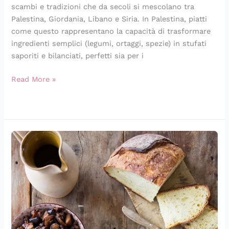
scambi e tradizioni che da secoli si mescolano tra
Palestina, Giordania, Libano e Siria. In Palestina, piatti
come questo rappresentano la capacità di trasformare
ingredienti semplici (legumi, ortaggi, spezie) in stufati
saporiti e bilanciati, perfetti sia per i
Read More »
10
ricette
con
le
melanzane
da
provare
subito