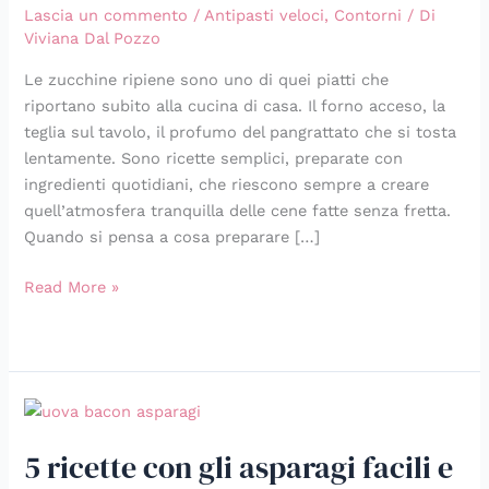
Lascia un commento
/
Antipasti veloci
,
Contorni
/ Di
delle
Viviana Dal Pozzo
cene
di
Le zucchine ripiene sono uno di quei piatti che
casa
riportano subito alla cucina di casa. Il forno acceso, la
teglia sul tavolo, il profumo del pangrattato che si tosta
lentamente. Sono ricette semplici, preparate con
ingredienti quotidiani, che riescono sempre a creare
quell’atmosfera tranquilla delle cene fatte senza fretta.
Quando si pensa a cosa preparare […]
Read More »
5
ricette
5 ricette con gli asparagi facili e
con
gli