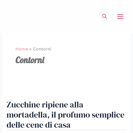
Vai
al
Cerca
contenuto
Home
»
Contorni
Contorni
Zucchine
ripiene
Zucchine ripiene alla
alla
mortadella,
mortadella, il profumo semplice
il
delle cene di casa
profumo
semplice