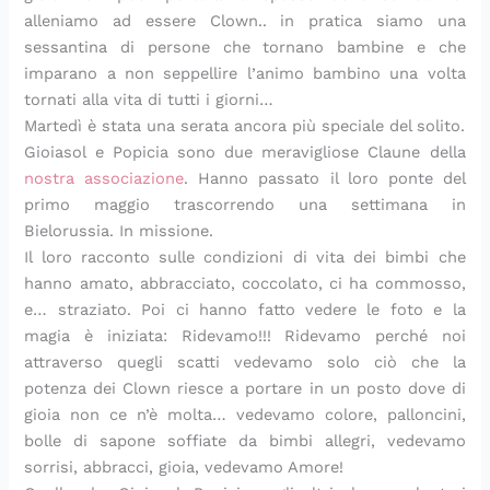
i
l
t
i
n
s
,
a
m
l
alleniamo ad essere Clown.. in pratica siamo una
n
l
o
c
z
a
s
c
o
p
sessantina di persone che tornano bambine e che
s
o
k
o
a
:
t
o
:
a
a
:
e
t
g
l
r
n
l
r
imparano a non seppellire l’animo bambino una volta
l
u
f
t
l
a
a
c
a
m
tornati alla vita di tutti i giorni…
a
n
t
a
u
r
c
r
r
i
Martedì è stata una serata ancora più speciale del solito.
t
a
e
i
t
i
c
e
i
g
Gioiasol e Popicia sono due meravigliose Claune della
a
r
d
n
i
c
i
m
c
i
nostra associazione
. Hanno passato il loro ponte del
e
i
e
p
n
e
a
a
e
a
primo maggio trascorrendo una settimana in
s
c
s
a
e
t
t
d
t
n
Bielorussia. In missione.
t
e
)
d
:
t
e
i
t
o
i
t
:
e
u
a
l
a
a
,
Il loro racconto sulle condizioni di vita dei bimbi che
v
t
l
l
n
p
l
s
s
u
hanno amato, abbracciato, coccolato, ci ha commosso,
a
a
e
l
a
e
a
p
e
n
e… straziato. Poi ci hanno fatto vedere le foto e la
:
e
f
a
r
r
e
a
m
a
magia è iniziata: Ridevamo!!! Ridevamo perché noi
l
s
r
:
i
f
p
r
p
t
attraverso quegli scatti vedevamo solo ciò che la
a
t
i
r
c
e
e
a
l
o
potenza dei Clown riesce a portare in un posto dove di
r
i
t
i
e
t
s
g
i
r
gioia non ce n’è molta… vedevamo colore, palloncini,
i
v
t
c
t
t
t
i
c
t
c
a
e
e
t
a
o
:
e
a
bolle di sapone soffiate da bimbi allegri, vedevamo
e
r
l
t
a
p
:
i
c
s
sorrisi, abbracci, gioia, vedevamo Amore!
t
i
l
t
s
e
l
l
h
a