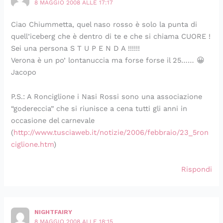
8 MAGGIO 2008 ALLE 17:17
Ciao Chiummetta, quel naso rosso è solo la punta di
quell’iceberg che è dentro di te e che si chiama CUORE !
Sei una persona S T U P E N D A !!!!!!
Verona è un po’ lontanuccia ma forse forse il 25…… 😀
Jacopo
P.S.: A Ronciglione i Nasi Rossi sono una associazione
“godereccia” che si riunisce a cena tutti gli anni in
occasione del carnevale
(
http://www.tusciaweb.it/notizie/2006/febbraio/23_5ron
ciglione.htm
)
Rispondi
NIGHTFAIRY
8 MAGGIO 2008 ALLE 18:15