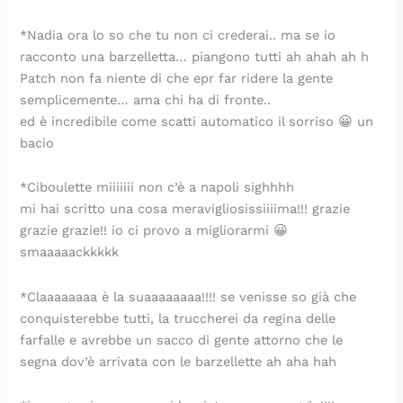
*Nadia ora lo so che tu non ci crederai.. ma se io
racconto una barzelletta… piangono tutti ah ahah ah h
Patch non fa niente di che epr far ridere la gente
semplicemente… ama chi ha di fronte..
ed è incredibile come scatti automatico il sorriso 😀 un
bacio
*Ciboulette miiiiiii non c’è a napoli sighhhh
mi hai scritto una cosa meravigliosissiiiima!!! grazie
grazie grazie!! io ci provo a migliorarmi 😀
smaaaaackkkkk
*Claaaaaaaa è la suaaaaaaaa!!!! se venisse so già che
conquisterebbe tutti, la truccherei da regina delle
farfalle e avrebbe un sacco di gente attorno che le
segna dov’è arrivata con le barzellette ah aha hah