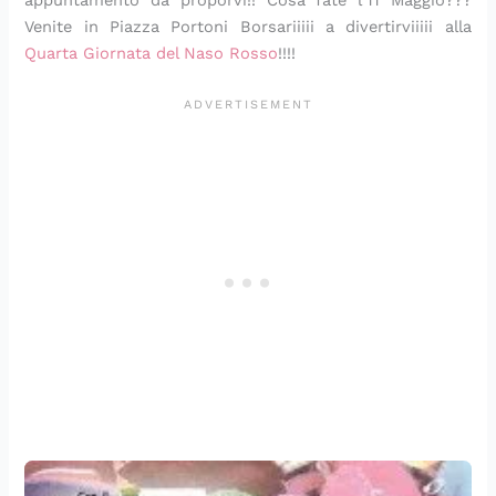
appuntamento da proporvi!! Cosa fate l’11 Maggio???
Venite in Piazza Portoni Borsariiiii a divertirviiiii alla
Quarta Giornata del Naso Rosso
!!!!