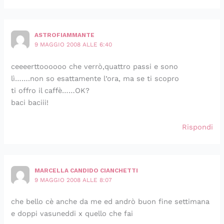
ASTROFIAMMANTE
9 MAGGIO 2008 ALLE 6:40
ceeeerttoooooo che verrò,quattro passi e sono
lì…….non so esattamente l’ora, ma se ti scopro
ti offro il caffè……OK?
baci baciii!
Rispondi
MARCELLA CANDIDO CIANCHETTI
9 MAGGIO 2008 ALLE 8:07
che bello cè anche da me ed andrò buon fine settimana
e doppi vasuneddi x quello che fai