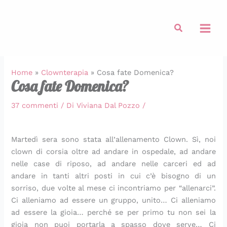
:
:
:
:
:
:
:
:
:
:
Vai
T
P
D
R
F
P
T
S
F
T
al
e
a
o
o
r
a
a
p
o
a
Cerca
contenuto
g
n
m
t
i
s
r
a
c
r
l
i
a
o
t
t
t
g
a
t
i
n
t
l
t
a
e
h
c
e
e
i
o
i
e
q
t
e
c
t
Home
»
Clownterapia
»
Cosa fate Domenica?
t
c
k
n
l
u
a
t
i
a
Cosa fate Domenica?
t
u
e
i
l
i
t
t
a
t
a
n
f
d
e
c
i
i
d
i
37 commenti
/ Di
Viviana Dal Pozzo
/
d
z
t
i
d
h
n
a
i
n
i
a
e
z
i
e
d
l
p
d
b
t
d
u
v
f
i
l
a
i
Martedì sera sono stata all’allenamento Clown. Sì, noi
r
i
e
c
e
a
p
a
n
c
clown di corsia oltre ad andare in ospedale, ad andare
i
d
s
c
r
t
o
c
e
i
nelle case di riposo, ad andare nelle carceri ed ad
s
i
(
h
d
t
m
h
r
p
é
M
o
i
u
a
o
i
a
o
andare in tanti altri posti in cui c’è bisogno di un
e
o
T
n
r
i
d
t
f
l
sorriso, due volte al mese ci incontriamo per “allenarci”.
c
n
o
e
e
n
o
a
f
l
Ci alleniamo ad essere un gruppo, unito… Ci alleniamo
o
d
m
e
s
c
r
r
e
e
ad essere la gioia… perché se per primo tu non sei la
n
e
a
r
e
a
i
r
r
a
gioia non puoi portarla a spasso dove serve… Ci