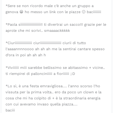
*Sere se non ricordo male c’è anche un gruppo a
genova 😀 ho messo un link con le piazze 🙂 baciiiiiiii
*Paola sìììììììììììììììììììì!! ti divertrai un sacco!!! grazie per le
aprole che mi scrivi.. smaaaackkkkk
*Ciuriiiiiiiiiiiiiiiii ciuriiiiiiiiiiiiiiiiiiiii ciurii di tutto
l’aaaannnnoooo ah ah ah me la sentirai cantare spesso
d’ora in poi ah ah ah h
*Viviiiiii miii sarebbe bellissimo se abitassimo + vicine..
ti riempirei di pallonciniiiii a fioriiiiii ;:D
*Lo sì, è una festa emravigliosa…. l’anno scorso l’ho
vissuta per la prima volta.. ero da poco un clown e la
cosa che mi ha colpito di + è la straordinaria energia
con cui avevamo invaso quella piazza….
baciii