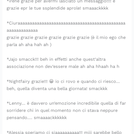
*irene grazie per avermi lasciato un messaggio!!!! e
grazie epr le tue ssplendide aprole! smaaackkkk
*Ciuraaaaaaaaaaaaaaaaaaaaaaaaaaaaaaaaaaaaaaaaaaaaa
aaaaaaaaaaaaa
grazie grazie grazie grazie grazie grazie (è il mio ego che
parla ah aha hah ah )
*Jajo smacck!!! beh in effetti anche quest’altra
associazione non dev’essere male ah aha hhaah ha h
*Nightfairy grazie!!! 😀 io ci rovo e quando ci riesco…
beh, quella diventa una bella giornata! smackkk
*Lenny… è davvero un’emozione incredibile quella di far
sorridere chi in quel momento non ci stava neppure
pensando…. smaaaackkkkkk
*Alessia speriamo ci siaaaaaaaaaa!!! miii sarebbe bello