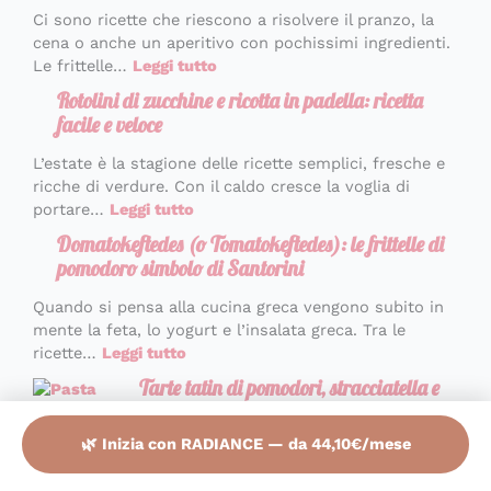
Ci sono ricette che riescono a risolvere il pranzo, la
cena o anche un aperitivo con pochissimi ingredienti.
Le frittelle…
Leggi tutto
Rotolini di zucchine e ricotta in padella: ricetta
facile e veloce
L’estate è la stagione delle ricette semplici, fresche e
ricche di verdure. Con il caldo cresce la voglia di
portare…
Leggi tutto
Domatokeftedes (o Tomatokeftedes): le frittelle di
pomodoro simbolo di Santorini
Quando si pensa alla cucina greca vengono subito in
mente la feta, lo yogurt e l’insalata greca. Tra le
ricette…
Leggi tutto
Tarte tatin di pomodori, stracciatella e
pesto: la torta salata estiva che profuma
d’Italia
🌿 Inizia con RADIANCE — da 44,10€/mese
L’estate è il momento perfetto per portare in tavola