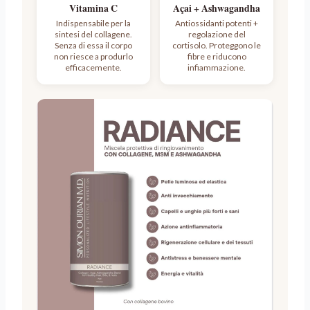
Vitamina C
Açai + Ashwagandha
Indispensabile per la
Antiossidanti potenti +
sintesi del collagene.
regolazione del
Senza di essa il corpo
cortisolo. Proteggono le
non riesce a produrlo
fibre e riducono
efficacemente.
infiammazione.