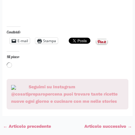
Condividi:
E-mail
Stampa
Mi piace:
Caricamento
in
corso…
Seguimi su Instagram
@cosatipreparopercena puoi trovare tante ricette
nuove ogni giorno e cucinare con me nelle stories
←
Articolo precedente
Articolo successivo
→