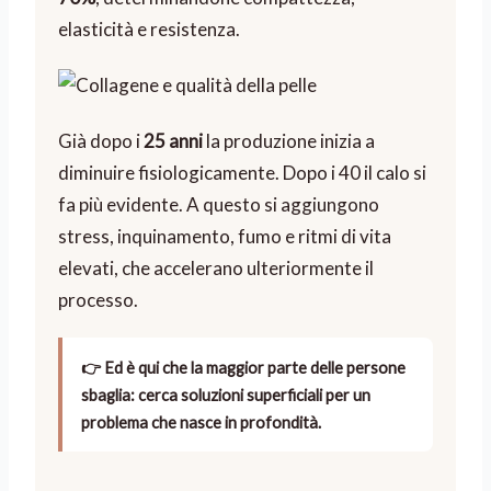
e
a
o
i
d
p
a
elasticità e resistenza.
r
n
c
n
i
r
p
l
t
h
e
v
o
o
a
o
i
c
i
f
r
p
r
m
e
d
u
e
r
i
i
s
e
m
Già dopo i
25 anni
la produzione inizia a
i
n
n
t
r
a
diminuire fisiologicamente. Dopo i 40 il calo si
m
i
u
i
e
d
a
t
n
’
fa più evidente. A questo si aggiungono
v
i
i
I
stress, inquinamento, fumo e ritmi di vita
e
t
r
a
elevati, che accelerano ulteriormente il
a
l
processo.
i
a
👉 Ed è qui che la maggior parte delle persone
sbaglia: cerca soluzioni superficiali per un
problema che nasce in profondità.