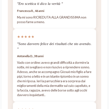
"Ero scettica ti dico la verità "
Francesca R., 46 anni
Ma mi sono RICREDUTA ALLA GRANDISSIMA non
posso farne a meno.
★★★★★
"Sono davvero felice dei risultati che sto avendo.
"
Antonella D., 38 anni
Vado con ordine: avevo grandi difficoltà a dormire la
notte, mi svegliavo e non riuscivo a riprendere sonno.
Adesso, anche se accompagno Giosuè mio figlio a fare
pipì, torno a letto e in un istante ripiombo in un sonno
che mi riposa. Ieri la parrucchiera era sorpresa dai
miglioramenti della mia dermatite sul cuio capelluto, e
la faccia, ragazze, avevo delle borse sotto agli occhi
davvero inquietanti..