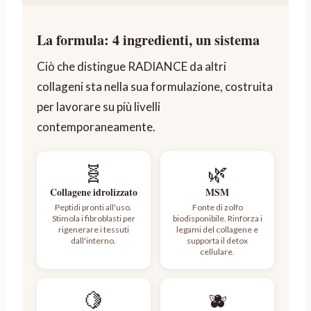
La formula: 4 ingredienti, un sistema
Ciò che distingue RADIANCE da altri
collageni sta nella sua formulazione, costruita
per lavorare su più livelli
contemporaneamente.
🧬
🌿
Collagene idrolizzato
MSM
Peptidi pronti all'uso.
Fonte di zolfo
Stimola i fibroblasti per
biodisponibile. Rinforza i
rigenerare i tessuti
legami del collagene e
dall'interno.
supporta il detox
cellulare.
🍋
🫐