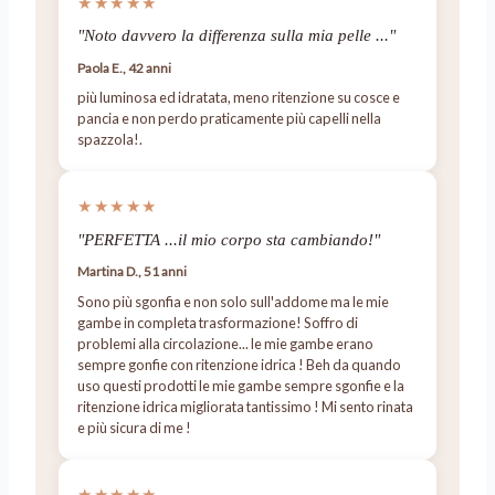
★★★★★
"Noto davvero la differenza sulla mia pelle ..."
Paola E., 42 anni
più luminosa ed idratata, meno ritenzione su cosce e
pancia e non perdo praticamente più capelli nella
spazzola!.
★★★★★
"PERFETTA ...il mio corpo sta cambiando!"
Martina D., 51 anni
Sono più sgonfia e non solo sull'addome ma le mie
gambe in completa trasformazione! Soffro di
problemi alla circolazione... le mie gambe erano
sempre gonfie con ritenzione idrica ! Beh da quando
uso questi prodotti le mie gambe sempre sgonfie e la
ritenzione idrica migliorata tantissimo ! Mi sento rinata
e più sicura di me !
★★★★★