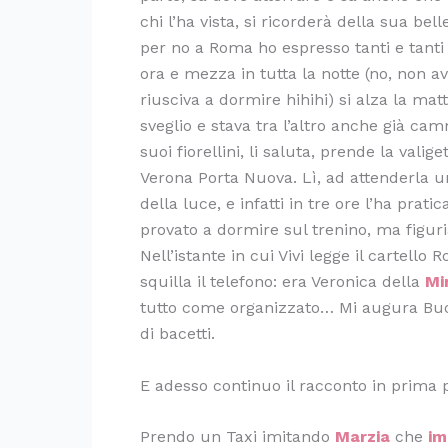
chi l’ha vista, si ricorderà della sua bel
per no a Roma ho espresso tanti e tanti 
ora e mezza in tutta la notte (no, non a
riusciva a dormire hihihi) si alza la ma
sveglio e stava tra l’altro anche già ca
suoi fiorellini, li saluta, prende la vali
Verona Porta Nuova. Lì, ad attenderla u
della luce, e infatti in tre ore l’ha pra
provato a dormire sul trenino, ma figur
Nell’istante in cui Vivi legge il cartello
squilla il telefono: era Veronica della
Mi
tutto come organizzato… Mi augura Buo
di bacetti.
E adesso continuo il racconto in prima 
Prendo un Taxi imitando
Marzia
che
im