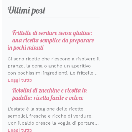
r
a
e
m
t
e
t
a
s
Ultimi post
i
r
b
a
r
t
v
t
c
a
o
r
f
a
a
i
c
r
l
t
e
d
n
v
a
e
o
e
t
a
z
a
Frittelle di verdure senza glutine:
d
i
d
t
t
c
i
c
una ricetta semplice da preparare
i
n
i
a
o
o
h
in pochi minuti
s
p
S
t
p
n
e
Ci sono ricette che riescono a risolvere il
a
o
a
i
e
d
p
pranzo, la cena o anche un aperitivo
p
c
n
n
r
i
r
con pochissimi ingredienti. Le frittelle…
o
h
t
e
l
v
o
Leggi tutto
r
i
o
c
a
i
f
e
m
r
e
p
d
u
Rotolini di zucchine e ricotta in
i
i
s
r
e
m
padella: ricetta facile e veloce
n
n
t
i
r
a
L’estate è la stagione delle ricette
u
i
i
m
e
d
semplici, fresche e ricche di verdure.
t
n
a
’
Con il caldo cresce la voglia di portare…
i
i
v
I
Leggi tutto
e
t