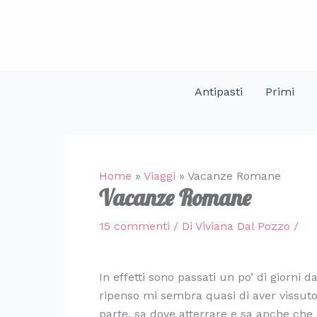
Vai
al
contenuto
Antipasti
Primi
Home
»
Viaggi
»
Vacanze Romane
Vacanze Romane
15 commenti
/ Di
Viviana Dal Pozzo
/
In effetti sono passati un po’ di giorni 
ripenso mi sembra quasi di aver vissut
parte, sa dove atterrare e sa anche che