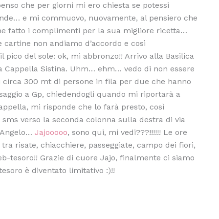
penso che per giorni mi ero chiesta se potessi
grande… e mi commuovo, nuovamente, al pensiero che
he fatto i complimenti per la sua migliore ricetta…
e cartine non andiamo d’accordo e così
l pico del sole: ok, mi abbronzo!! Arrivo alla Basilica
alla Cappella Sistina. Uhm… ehm… vedo di non essere
 di circa 300 mt di persone in fila per due che hanno
saggio a Gp, chiedendogli quando mi riportarà a
pella, mi risponde che lo farà presto, così
 sms verso la seconda colonna sulla destra di via
. Angelo…
Jajooooo
, sono qui, mi vedi???!!!!!! Le ore
ra risate, chiacchiere, passeggiate, campo dei fiori,
tesoro!! Grazie di cuore Jajo, finalmente ci siamo
esoro è diventato limitativo :)!!