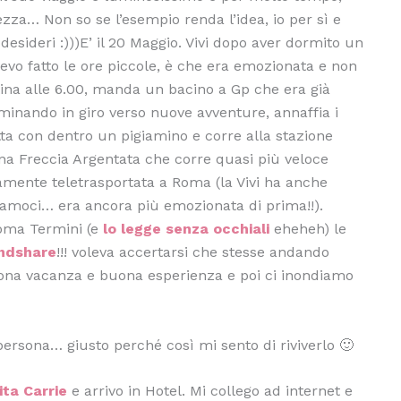
lezza… Non so se l’esempio renda l’idea, io per sì e
desideri :)))E’ il 20 Maggio. Vivi dopo aver dormito un
vevo fatto le ore piccole, è che era emozionata e non
ttina alle 6.00, manda un bacino a Gp che era già
mminando in giro verso nuove avventure, annaffia i
getta con dentro un pigiamino e corre alla stazione
na Freccia Argentata che corre quasi più veloce
ticamente teletrasportata a Roma (la Vivi ha anche
iamoci… era ancora più emozionata di prima!!).
 Roma Termini (e
lo legge senza occhiali
eheheh) le
ndshare
!!! voleva accertarsi che stesse andando
na vacanza e buona esperienza e poi ci inondiamo
persona… giusto perché così mi sento di riviverlo 🙂
ita Carrie
e arrivo in Hotel. Mi collego ad internet e