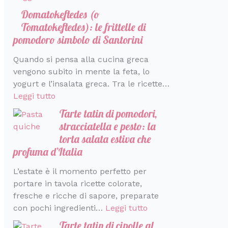
r
a
Domatokeftedes (o
a
l
Tomatokeftedes): le frittelle di
i
pomodoro simbolo di Santorini
a
Quando si pensa alla cucina greca
vengono subito in mente la feta, lo
yogurt e l’insalata greca. Tra le ricette…
Leggi tutto
Tarte tatin di pomodori,
stracciatella e pesto: la
torta salata estiva che
profuma d’Italia
L’estate è il momento perfetto per
portare in tavola ricette colorate,
fresche e ricche di sapore, preparate
con pochi ingredienti…
Leggi tutto
Tarte tatin di cipolle al