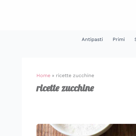
Vai
al
contenuto
Antipasti
Primi
Home
»
ricette zucchine
ricette zucchine
10
ricette