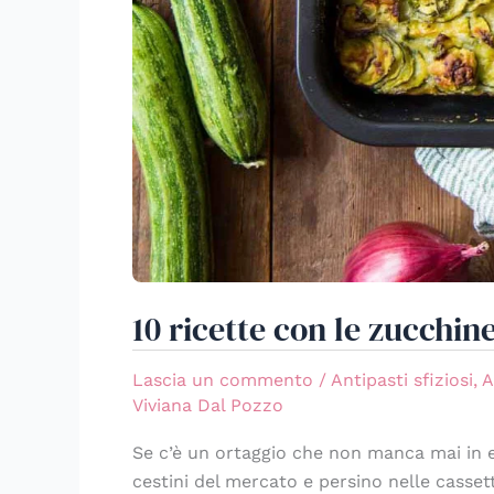
10 ricette con le zucchine
Lascia un commento
/
Antipasti sfiziosi
,
A
Viviana Dal Pozzo
Se c’è un ortaggio che non manca mai in est
cestini del mercato e persino nelle casse