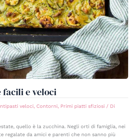
 facili e veloci
ntipasti veloci
,
Contorni
,
Primi piatti sfiziosi
/ Di
ate, quello è la zucchina. Negli orti di famiglia, nei
tte regalate da amici e parenti che non sanno più