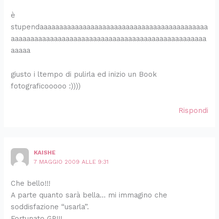
è
stupendaaaaaaaaaaaaaaaaaaaaaaaaaaaaaaaaaaaaaaaaaaa
aaaaaaaaaaaaaaaaaaaaaaaaaaaaaaaaaaaaaaaaaaaaaaaaaa
aaaaa
giusto i ltempo di pulirla ed inizio un Book
fotograficooooo :))))
Rispondi
KAISHE
7 MAGGIO 2009 ALLE 9:31
Che bello!!!
A parte quanto sarà bella… mi immagino che
soddisfazione “usarla”.
Fortunato GP!!!