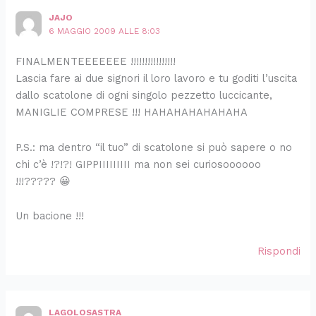
JAJO
6 MAGGIO 2009 ALLE 8:03
FINALMENTEEEEEEE !!!!!!!!!!!!!!!!
Lascia fare ai due signori il loro lavoro e tu goditi l’uscita
dallo scatolone di ogni singolo pezzetto luccicante,
MANIGLIE COMPRESE !!! HAHAHAHAHAHAHA
P.S.: ma dentro “il tuo” di scatolone si può sapere o no
chi c’è !?!?! GIPPIIIIIIIII ma non sei curiosoooooo
!!!????? 😀
Un bacione !!!
Rispondi
LAGOLOSASTRA