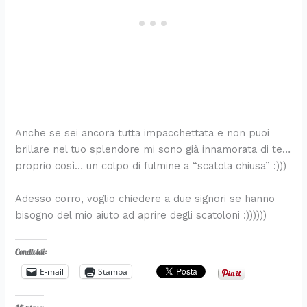
d
a
o
i
p
a
e
i
n
c
n
r
p
r
v
t
h
e
o
o
l
i
o
i
c
f
r
a
d
r
m
e
u
e
p
e
i
i
s
m
r
r
n
n
t
a
i
e
i
u
i
d
m
t
n
’
a
Anche se sei ancora tutta impacchettata e non puoi
i
i
I
v
brillare nel tuo splendore mi sono già innamorata di te…
t
e
a
r
proprio così… un colpo di fulmine a “scatola chiusa” :)))
l
a
i
Adesso corro, voglio chiedere a due signori se hanno
a
bisogno del mio aiuto ad aprire degli scatoloni :))))))
Condividi:
E-mail
Stampa