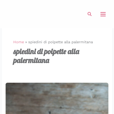
Vai
al
Cerca
contenuto
Home
»
spiedini di polpette alla palermitana
spiedini di polpette alla
palermitana
Spiedini
Palermitani