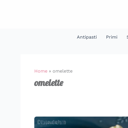
Vai
al
contenuto
Antipasti
Primi
Home
»
omelette
omelette
La
differenza